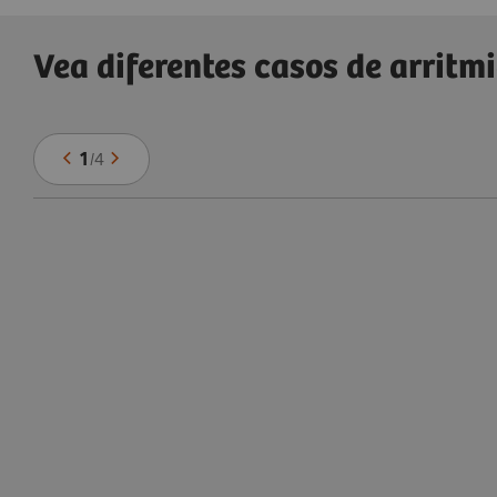
Vea diferentes casos de arritm
1
/
4