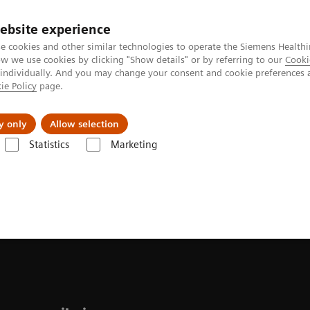
ebsite experience
e cookies and other similar technologies to operate the Siemens Healthi
 we use cookies by clicking "Show details" or by referring to our
Cooki
 individually. And you may change your consent and cookie preferences 
ie Policy
page.
Servicios post venta
Educación
Ac
y only
Allow selection
Statistics
Marketing
ermedades
Cuidado cardiovascular
Arritmias