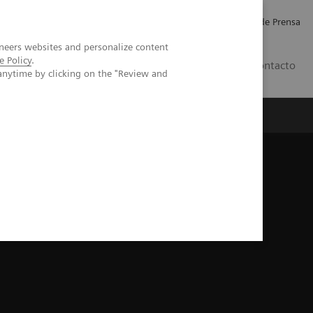
Empleo
Relaciones con Inversores
Comunicados de Prensa
neers websites and personalize content
e Policy
.
LATAM
Contacto
anytime by clicking on the "Review and
erca de Nosotros
Executive Insights