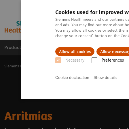
Cookies used for improved w
Siemens Healthineers and our partners us
and ads. You may find out more about how
You may allow all cookies or select them
change your consent" button on the
Cook
Productos y servicios
Especialidades Clínicas
Allow all cookies
Allow necessar
Necessary
Preferences
Siemens Healthineers Latinoamérica
Especialidades Clínicas y Enf
Cookie declaration
Show details
Arritmias