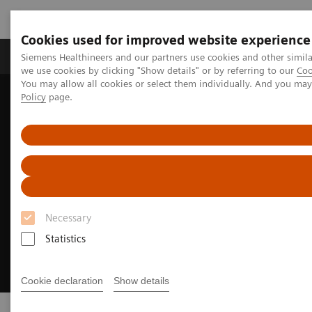
Cookies used for improved website experience
Productos y servicios
Especialidades Clínicas
Siemens Healthineers and our partners use cookies and other simil
we use cookies by clicking "Show details" or by referring to our
Coo
You may allow all cookies or select them individually. And you ma
Policy
page.
Siemens Healthineers Latinoamérica
Pruebas Point-of-Care
Necessary
Statistics
Cookie declaration
Show details