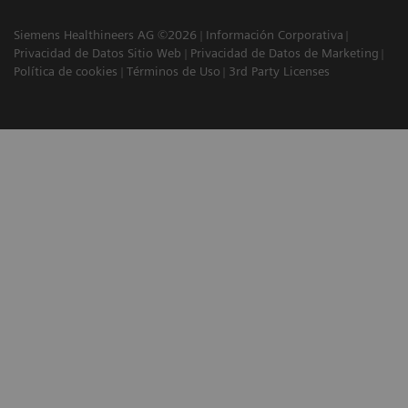
Siemens Healthineers AG ©2026
Información Corporativa
Privacidad de Datos Sitio Web
Privacidad de Datos de Marketing
Política de cookies
Términos de Uso
3rd Party Licenses