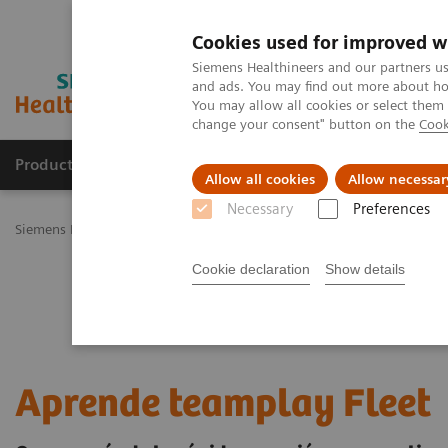
Cookies used for improved w
Siemens Healthineers and our partners us
and ads. You may find out more about how
You may allow all cookies or select them
change your consent" button on the
Cook
Productos y servicios
Especialidades Clínicas
Allow all cookies
Allow necessar
Necessary
Preferences
Siemens Healthineers Latinoamérica
Noticias y Eventos
Aprende 
Cookie declaration
Show details
Aprende teamplay Fleet