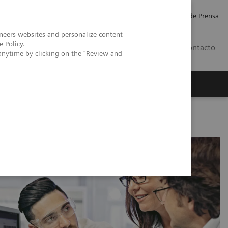
Empleo
Relaciones con Inversores
Comunicados de Prensa
neers websites and personalize content
e Policy
.
LATAM
Contacto
anytime by clicking on the "Review and
erca de Nosotros
Executive Insights