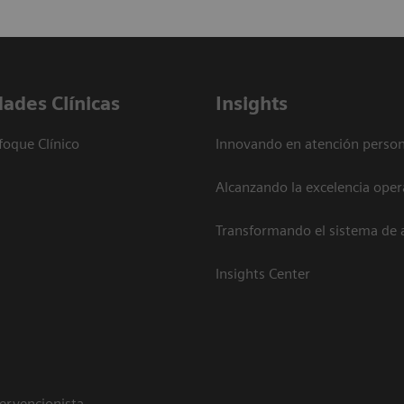
dades Clínicas
Insights
foque Clínico
Innovando en atención person
Alcanzando la excelencia oper
Transformando el sistema de 
Insights Center
tervencionista