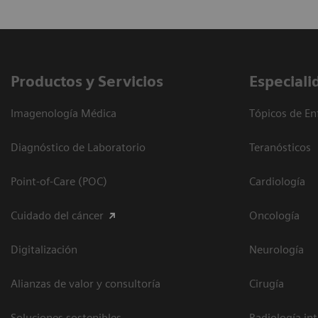
Productos y Servicios
Especiali
Imagenología Médica
Tópicos de En
Diagnóstico de Laboratorio
Teranósticos
Point-of-Care (POC)
Cardiología
Cuidado del cáncer
Oncología
Digitalización
Neurología
Alianzas de valor y consultoría
Cirugía
Soluciones sostenibles
Radiología in