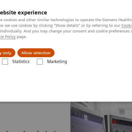
ebsite experience
e cookies and other similar technologies to operate the Siemens Healthi
 we use cookies by clicking "Show details" or by referring to our
Cooki
 individually. And you may change your consent and cookie preferences 
ie Policy
page.
Servicios post venta
Educación
Ac
y only
Allow selection
Statistics
Marketing
teamplay Fleet