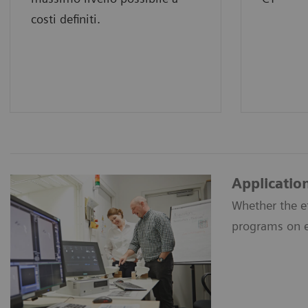
costi definiti.
Applicatio
Whether the ef
programs on e