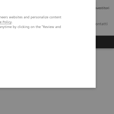
Carriere
Area stampa
Relazioni con gli investitori
neers websites and personalize content
e Policy
.
IT
Contatti
anytime by clicking on the "Review and