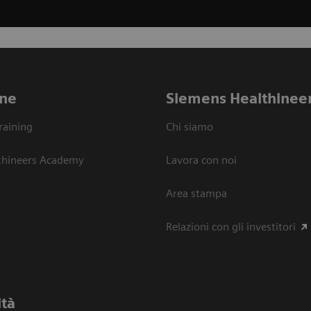
ne
Siemens Healthinee
raining
Chi siamo
thineers Academy
Lavora con noi
Area stampa
Relazioni con gli investitori
ità