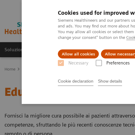
Cookies used for improved w
Siemens Healthineers and our partners us
and ads. You may find out more about how
You may allow all cookies or select them
change your consent" button on the
Cook
Soluzioni e servizi
Insights
La nostra a
Allow all cookies
Allow necessar
Necessary
Preferences
Home
Servizi
Customer Services
Education Excellence Services
Cookie declaration
Show details
Education Excellence Ser
Fornisci la migliore cura possibile ai pazienti attraver
competenze, sfruttando le più recenti conoscenze tecni
remoto o di persona.