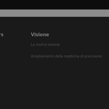
rs
Visione
La nostra visione
Ampliamento della medicina di precisione