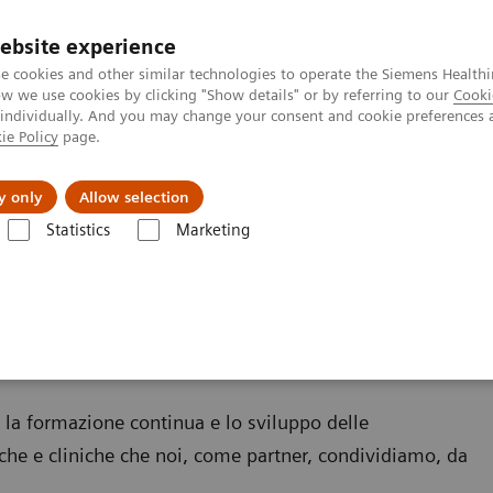
ebsite experience
e cookies and other similar technologies to operate the Siemens Healthi
 we use cookies by clicking "Show details" or by referring to our
Cooki
 individually. And you may change your consent and cookie preferences 
ie Policy
page.
zienda
Area Login
y only
Allow selection
Statistics
Marketing
vices
so la formazione continua e lo sviluppo delle
che e cliniche che noi, come partner, condividiamo, da