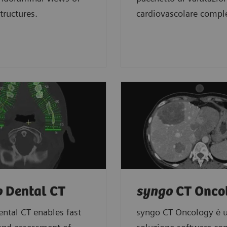
tructures.
cardiovascolare compl
o
Dental CT
syngo
CT Onco
ntal CT enables fast
syngo CT Oncology è 