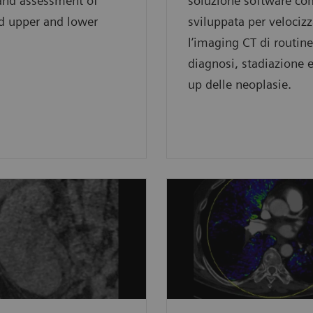
and assessment of
soluzione software co
d upper and lower
sviluppata per velocizz
l’imaging CT di routine
diagnosi, stadiazione e
up delle neoplasie.