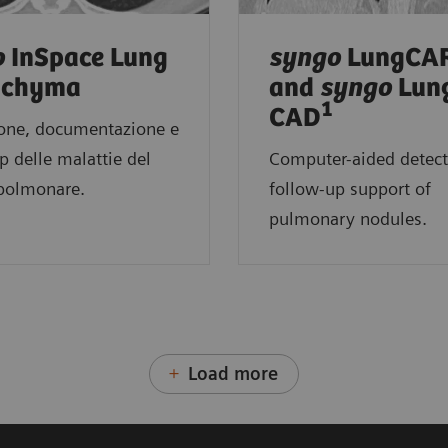
o
InSpace Lung
syngo
LungCAR
nchyma
and
syngo
Lun
1
CAD
ione, documentazione e
p delle malattie del
Computer-aided detect
 polmonare.
follow-up support of
pulmonary nodules.
Load more