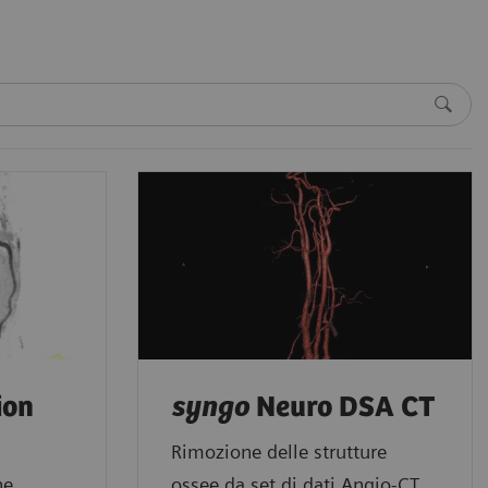
ion
syngo
Neuro DSA CT
Rimozione delle strutture
ne
ossee da set di dati Angio-CT