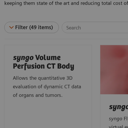
keeping them state of the art and reducing total cost o
Filter (49 items)
syngo
Volume
Perfusion CT Body
Allows the quantitative 3D
evaluation of dynamic CT data
of organs and tumors.
syng
syngo
F
virtual 