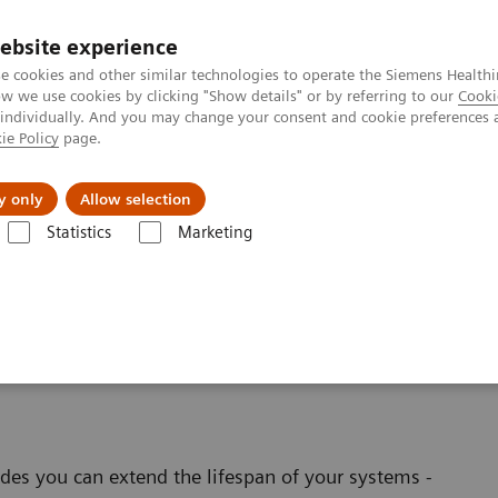
ebsite experience
e cookies and other similar technologies to operate the Siemens Healthi
 we use cookies by clicking "Show details" or by referring to our
Cooki
 individually. And you may change your consent and cookie preferences 
ie Policy
page.
zienda
Area Login
y only
Allow selection
Statistics
Marketing
nd Upgrades
Clinical software applications
linical Software
es you can extend the lifespan of your systems -