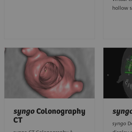
hollow s
s
yngo
Colonography
syng
CT
syngo
De