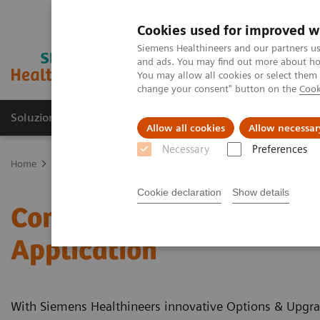
Cookies used for improved w
Siemens Healthineers and our partners us
and ads. You may find out more about how
You may allow all cookies or select them
change your consent" button on the
Cook
Soluzioni e servizi
Insights
La nostra a
Allow all cookies
Allow necessar
Necessary
Preferences
Home
Medical Imaging
Tomografia computerizzata
Options a
Cookie declaration
Show details
Computed Tomography - C
Application
With Siemens Healthineers innovative Options & Upgrad