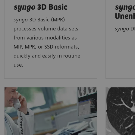
syngo
3D Basic
syng
Unen
syngo
3D Basic (MPR)
processes volume data sets
syngo
DE
from various modalities as
MIP, MPR, or SSD reformats,
quickly and easily in routine
use.