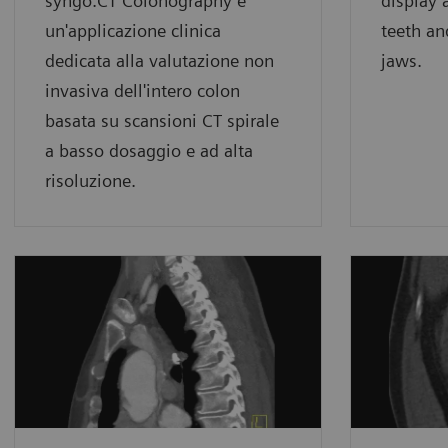
syngo.CT Colonography è
display 
un'applicazione clinica
teeth an
dedicata alla valutazione non
jaws.
invasiva dell'intero colon
basata su scansioni CT spirale
a basso dosaggio e ad alta
risoluzione.