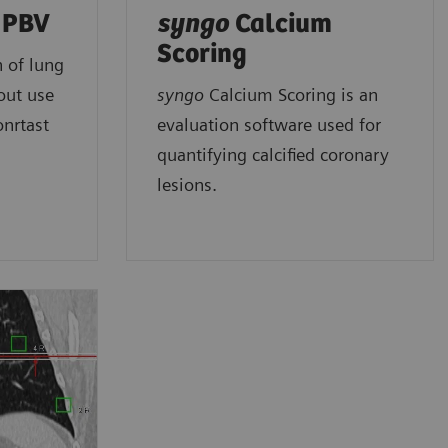
 PBV
syngo
Calcium
Scoring
n of lung
out use
syngo
Calcium Scoring is an
onrtast
evaluation software used for
quantifying calcified coronary
lesions.