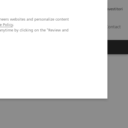
Carriere
Area stampa
Relazioni con gli investitori
neers websites and personalize content
e Policy
.
IT
Contact
anytime by clicking on the "Review and