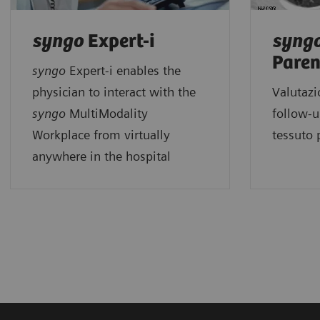
syngo
Expert-i
syng
Pare
syngo
Expert-i enables the
physician to interact with the
Valutaz
syngo
MultiModality
follow-u
Workplace from virtually
tessuto
anywhere in the hospital