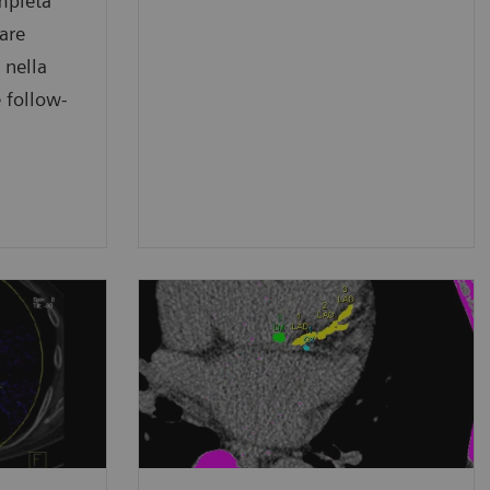
mpleta
are
 nella
 follow-