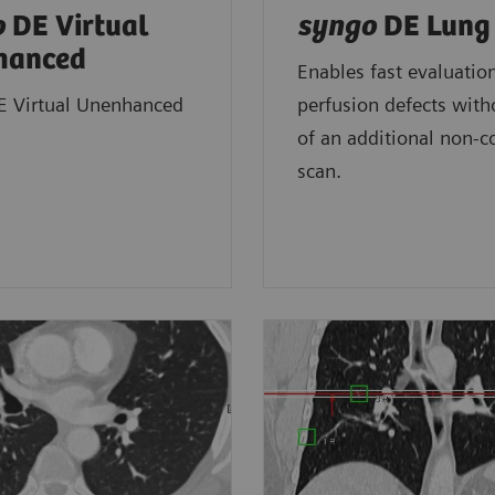
o
DE Virtual
syngo
DE Lung
hanced
Enables fast evaluatio
 Virtual Unenhanced
perfusion defects with
of an additional non-c
scan.