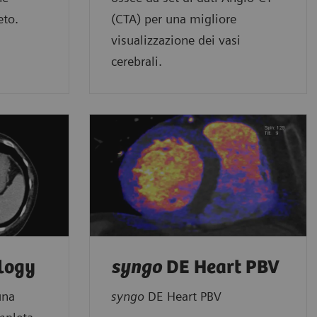
eto.
(CTA) per una migliore
visualizzazione dei vasi
cerebrali.
logy
syngo
DE Heart PBV
una
syngo
DE Heart PBV