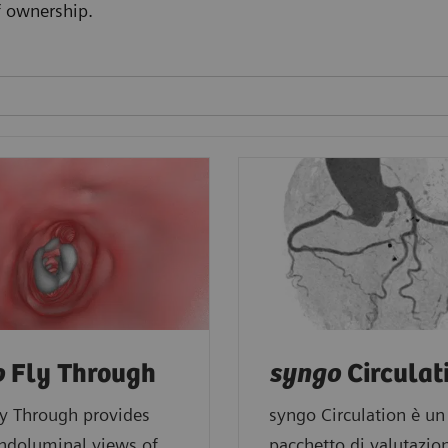
f ownership.
o
Fly Through
syngo
Circulat
ly Through provides
syngo Circulation è un
endoluminal views of
pacchetto di valutazio