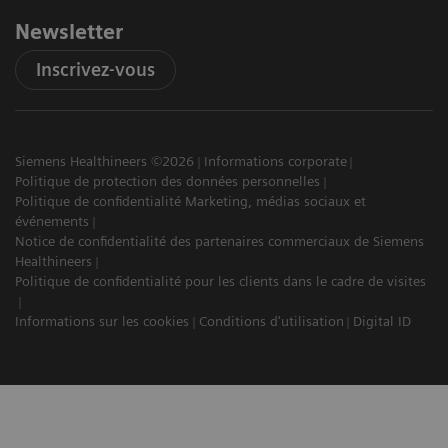
Newsletter
Inscrivez-vous
Siemens Healthineers ©2026
Informations corporate
Politique de protection des données personnelles
Politique de confidentialité Marketing, médias sociaux et
événements
Notice de confidentialité des partenaires commerciaux de Siemens
Healthineers
Politique de confidentialité pour les clients dans le cadre de visites
Informations sur les cookies
Conditions d'utilisation
Digital ID