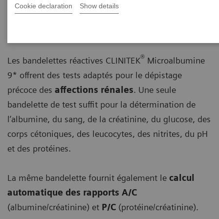
Cookie declaration
Show details
®
Bandelettes réactives CLINITEK
Microalbumine 9
®
Les bandelettes réactives CLINITEK
Microalbumine
9* offrent des tests adaptés pour le dépistage
précoce des
affections rénales
. Une seule
bandelette de test suffit pour la détermination de
l’albumine, du sang, de la créatinine, du glucose, des
corps cétoniques, des leucocytes, des nitrites, du pH
et des protéines.
La même bandelette fournit également le
calcul
automatique des rapports A/C
(albumine/créatinine) et
P/C
(protéine/créatinine).