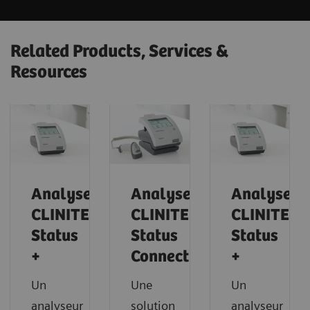
Related Products, Services &
Resources
Analyseur
Analyseur
Analyseur
CLINITEK
CLINITEK
CLINITEK
Status
Status
Status
+
Connect
+
Un
Une
Un
analyseur
solution
analyseur