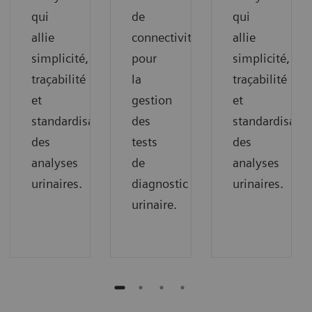
qui
de
qui
allie
connectivité
allie
simplicité,
pour
simplicité,
traçabilité
la
traçabilité
et
gestion
et
standardisation
des
standardisatio
des
tests
des
analyses
de
analyses
urinaires.
diagnostic
urinaires.
urinaire.