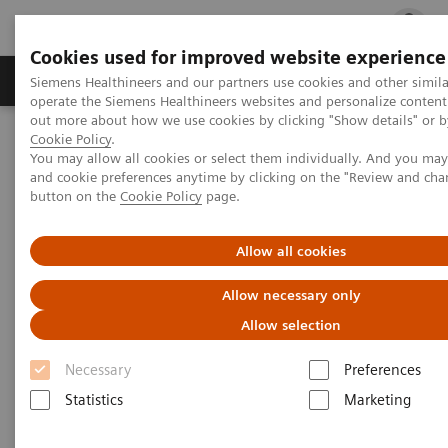
Cookies used for improved website experience
Produits & services
Support & formations
Siemens Healthineers and our partners use cookies and other simila
operate the Siemens Healthineers websites and personalize content
out more about how we use cookies by clicking "Show details" or by
Cookie Policy
.
Accueil
Diagnostic de laboratoire
Biologie délocalisée
You may allow all cookies or select them individually. And you ma
Diagnostic urinaire
Bandelettes CLINITEK Microalbumine 9
and cookie preferences anytime by clicking on the "Review and cha
button on the
Cookie Policy
page.
Bandelettes réactives CLINITEK
Allow all cookies
Microalbumine 9
Allow necessary only
Neuf tests essentiels pour le suivi des patients
Allow selection
atteints de diabète et d’affections rénales
Necessary
Preferences
Statistics
Marketing