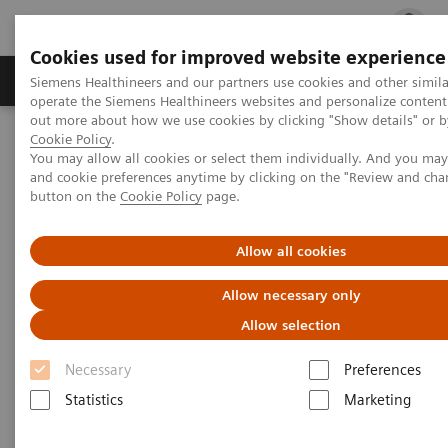
Cookies used for improved website experience
Produits & services
Support & formations
Siemens Healthineers and our partners use cookies and other simila
operate the Siemens Healthineers websites and personalize content
out more about how we use cookies by clicking "Show details" or by
Cookie Policy
.
Accueil
Diagnostic de laboratoire
Biologie délocalisée
You may allow all cookies or select them individually. And you ma
Gaz du sang
Analyseur RAPIDLab 348EX
and cookie preferences anytime by clicking on the "Review and cha
button on the
Cookie Policy
page.
Analyseur RAPIDLab 348EX
Allow all cookies
La gazométrie en toute simplicité avec des
Allow necessary only
coûts maîtrisés
Allow selection
Necessary
Preferences
Statistics
Marketing