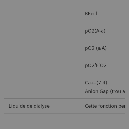
BEecf
pO2(A-a)
pO2 (a/A)
pO2/FiO2
Ca++(7.4)
Anion Gap (trou an
Liquide de dialyse
Cette fonction perm