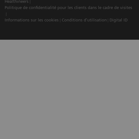
Healthineers
Politique de confidentialité pour les clients dans le cadre de visites
Informations sur les cookies
Conditions d'utilisation
Digital ID