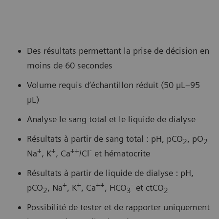
Des résultats permettant la prise de décision en
moins de 60 secondes
Volume requis d’échantillon réduit (50 µL–95
µL)
Analyse le sang total et le liquide de dialyse
Résultats à partir de sang total : pH, pCO
, pO
2
2
+
+
++
-
Na
, K
, Ca
/Cl
et hématocrite
Résultats à partir de liquide de dialyse : pH,
+
+
++
-
pCO
, Na
, K
, Ca
, HCO
et ctCO
2
3
2
Possibilité de tester et de rapporter uniquement