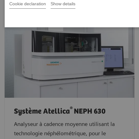
Cookie declaration
Show details
®
Système Atellica
NEPH 630
Analyseur à cadence moyenne utilisant la
technologie néphélométrique, pour le