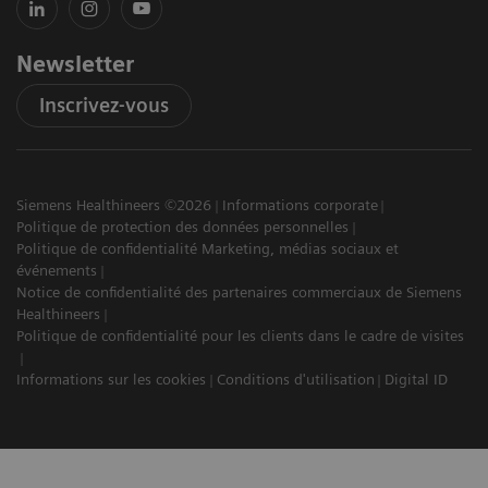
Newsletter
Inscrivez-vous
Siemens Healthineers ©2026
Informations corporate
Politique de protection des données personnelles
Politique de confidentialité Marketing, médias sociaux et
événements
Notice de confidentialité des partenaires commerciaux de Siemens
Healthineers
Politique de confidentialité pour les clients dans le cadre de visites
Informations sur les cookies
Conditions d'utilisation
Digital ID