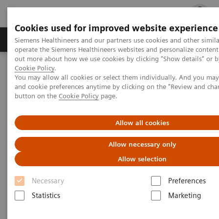
Cookies used for improved website experience
Produits & services
Support & formations
Siemens Healthineers and our partners use cookies and other simila
operate the Siemens Healthineers websites and personalize content
out more about how we use cookies by clicking "Show details" or by
Cookie Policy
.
Accueil
Diagnostic de laboratoire
Protéines spécifiques
You may allow all cookies or select them individually. And you ma
Systèmes d'analyse de protéines spécifiques
and cookie preferences anytime by clicking on the "Review and cha
button on the
Cookie Policy
page.
Systèmes d'analyse de
Allow all cookies
protéines plasmatiques
Allow necessary only
Allow selection
Des systèmes d'analyse entièrement adaptés aux
Necessary
Preferences
volumes d’échantillons moyens à élevés.
Statistics
Marketing