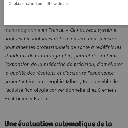
Cookie declaration
Show details
Siemens Healthineers a récemment annoncé le
lancement d’une
nouvelle plateforme de
mammographie
en France.
« Ce nouveau système,
dont les technologies ont été entièrement pensées
pour aider les professionnels de santé à redéfinir les
standards de mammographie, permet de soutenir
l’expansion de la médecine de précision, d’améliorer
la qualité des résultats et d’accroitre l’expérience
patient »
témoigne Sophie Jalbert, Responsable de
l'activité Radiologie conventionnelle chez Siemens
Healthineers France.
Une évaluation automatique de la