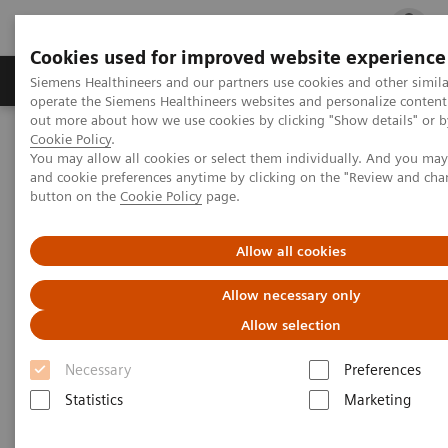
Cookies used for improved website experience
Produits & services
Support & formations
Siemens Healthineers and our partners use cookies and other simila
operate the Siemens Healthineers websites and personalize content
out more about how we use cookies by clicking "Show details" or by
Cookie Policy
.
Accueil
Actualités
You may allow all cookies or select them individually. And you ma
Un nouveau système de mammographie pour redéfinir les
and cookie preferences anytime by clicking on the "Review and cha
standards des utilisateurs et de leurs patientes
button on the
Cookie Policy
page.
Redéfinir les standards en
Allow all cookies
mammographie
Allow necessary only
Allow selection
Pour les utilisateurs et leurs patientes
Necessary
Preferences
Statistics
Marketing
|
Thomas Goepfert
22/03/2018