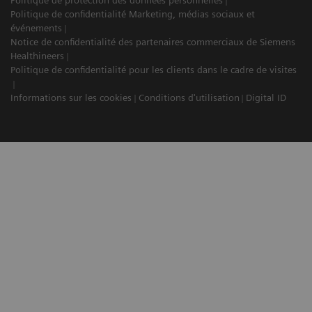
Politique de protection des données personnelles
Politique de confidentialité Marketing, médias sociaux et
événements
Notice de confidentialité des partenaires commerciaux de Siemens
Healthineers
Politique de confidentialité pour les clients dans le cadre de visites
Informations sur les cookies
Conditions d'utilisation
Digital ID