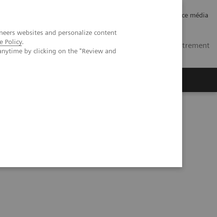
Carrières
Relations investisseurs
Espace média
neers websites and personalize content
e Policy
.
MA
Contacts
Se connecter / Enregistrement
anytime by clicking on the "Review and