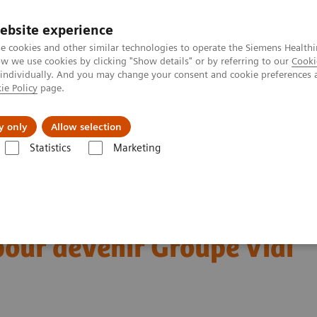
ebsite experience
e cookies and other similar technologies to operate the Siemens Healthi
 we use cookies by clicking "Show details" or by referring to our
Cooki
 individually. And you may change your consent and cookie preferences 
ie Policy
page.
A propos de
y only
Allow selection
Statistics
Marketing
ux français change de nom pour devenir Groupe Vidi
e radiologues libéraux
pour devenir Groupe Vidi