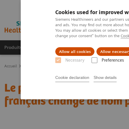
Cookies used for improved w
Siemens Healthineers and our partners us
and ads. You may find out more about how
You may allow all cookies or select them
change your consent" button on the
Cook
Produits & services
Support & formations
Allow all cookies
Allow necessar
Necessary
Preferences
Accueil
Actualités
Le premier groupement de radiologues libéra
Cookie declaration
Show details
Le premier groupement d
français change de nom 