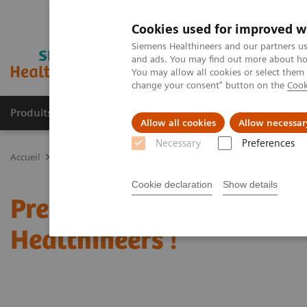
Cookies used for improved w
Siemens Healthineers and our partners us
and ads. You may find out more about how
You may allow all cookies or select them
change your consent" button on the
Cook
Produits & services
Support & formations
Allow all cookies
Allow necessar
Necessary
Preferences
Accueil
Actualités
Première IRM 1,5T au Niger signée Siemens He
Cookie declaration
Show details
Première IRM 1,5T au Nig
Healthineers !