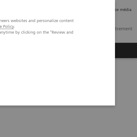
Carrières
Relations investisseurs
Espace média
neers websites and personalize content
e Policy
.
MA
Contacts
Se connecter / Enregistrement
anytime by clicking on the "Review and