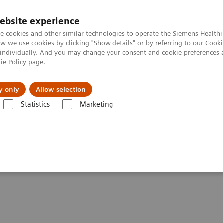
ebsite experience
e cookies and other similar technologies to operate the Siemens Healthi
 we use cookies by clicking "Show details" or by referring to our
Cooki
 individually. And you may change your consent and cookie preferences 
ie Policy
page.
A propos de
y only
Allow selection
Statistics
Marketing
althineers !
er signée Siemens