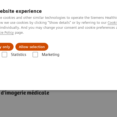
ebsite experience
e cookies and other similar technologies to operate the Siemens Healthi
 we use cookies by clicking "Show details" or by referring to our
Cooki
 individually. And you may change your consent and cookie preferences 
ie Policy
page.
A propos de
y only
Allow selection
Statistics
Marketing
lution de big data pour les départements d'imagerie médicale
orme teamplay
 d'imagerie médicale