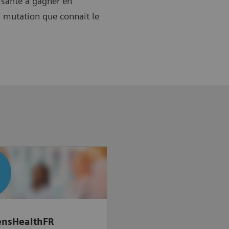
 santé à gagner en
la mutation que connait le
nsHealthFR