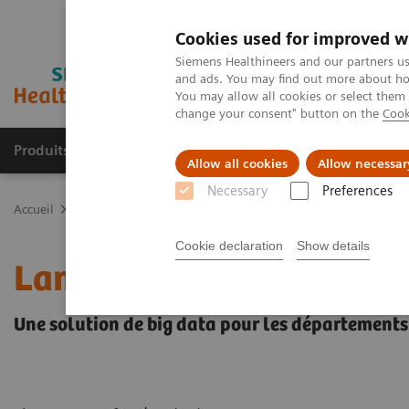
Cookies used for improved w
Siemens Healthineers and our partners us
and ads. You may find out more about how
You may allow all cookies or select them
change your consent" button on the
Cook
Produits & services
Support & formations
Allow all cookies
Allow necessar
Necessary
Preferences
Accueil
Actualités
Lancement de la plateforme teamplay : une so
Cookie declaration
Show details
Lancement de la platef
Une solution de big data pour les départements