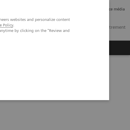
Carrières
Relations investisseurs
Espace média
neers websites and personalize content
e Policy
.
MA
Contacts
Se connecter / Enregistrement
anytime by clicking on the "Review and