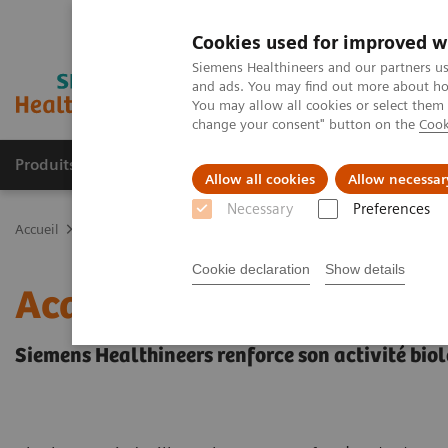
Cookies used for improved w
Siemens Healthineers and our partners us
and ads. You may find out more about how
You may allow all cookies or select them
change your consent" button on the
Cook
Produits & services
Support & formations
Allow all cookies
Allow necessar
Necessary
Preferences
Accueil
Actualités
Siemens Healthineers renforce son activité bio
Cookie declaration
Show details
Acquisition de la société
Siemens Healthineers renforce son activité biol