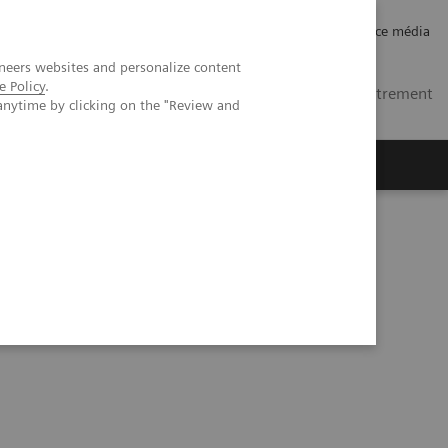
Carrières
Relations investisseurs
Espace média
neers websites and personalize content
e Policy
.
MA
Contacts
Se connecter / Enregistrement
anytime by clicking on the "Review and