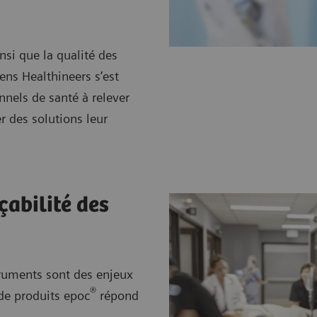
insi que la qualité des
ens Healthineers s’est
nnels de santé à relever
er des solutions leur
çabilité des
struments sont des enjeux
®
de produits epoc
répond