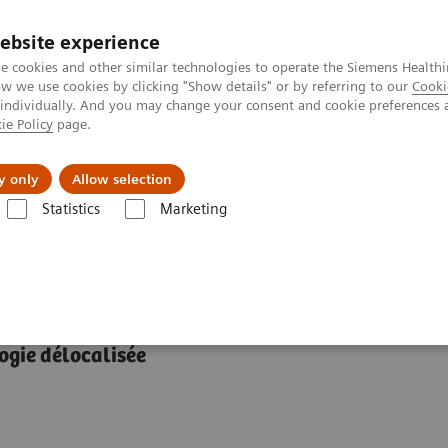
ebsite experience
e cookies and other similar technologies to operate the Siemens Healthi
 we use cookies by clicking "Show details" or by referring to our
Cooki
 individually. And you may change your consent and cookie preferences 
ie Policy
page.
A propos de
y only
Allow selection
Statistics
Marketing
logie délocalisée
 Epocal Inc.
ogie délocalisée