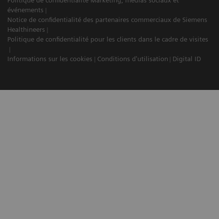
Politique de confidentialité Marketing, médias sociaux et
événements
Notice de confidentialité des partenaires commerciaux de Siemens
Healthineers
Politique de confidentialité pour les clients dans le cadre de visites
Informations sur les cookies
Conditions d'utilisation
Digital ID