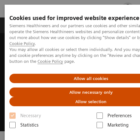
Cookies used for improved website experience
Produits & services
Support & formations
Siemens Healthineers and our partners use cookies and other simila
operate the Siemens Healthineers websites and personalize content
out more about how we use cookies by clicking "Show details" or by
Cookie Policy
.
Accueil
Actualités et événements
Magazine Labs
You may allow all cookies or select them individually. And you ma
and cookie preferences anytime by clicking on the "Review and cha
button on the
Cookie Policy
page.
Allow all cookies
Allow necessary only
Allow selection
Necessary
Preferences
Statistics
Marketing