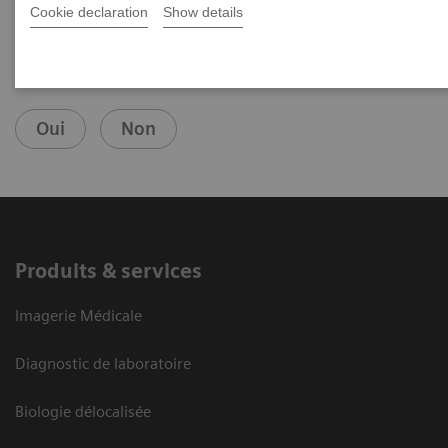
Cookie declaration
Show details
Votre avis nous intéresse
Oui
Non
Produits & services
Imagerie Médicale
Diagnostic de laboratoire
Biologie délocalisée