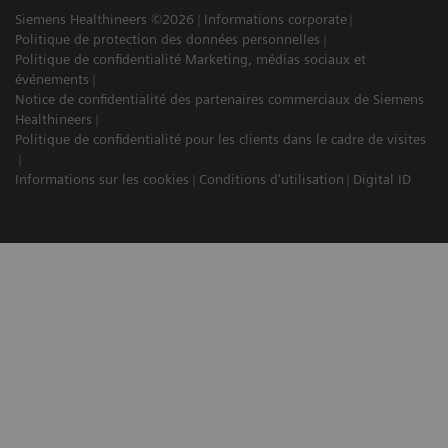
Siemens Healthineers ©2026
Informations corporate
Politique de protection des données personnelles
Politique de confidentialité Marketing, médias sociaux et
événements
Notice de confidentialité des partenaires commerciaux de Siemens
Healthineers
Politique de confidentialité pour les clients dans le cadre de visites
Informations sur les cookies
Conditions d'utilisation
Digital ID