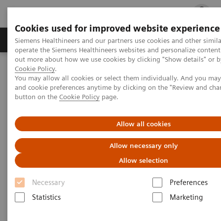
Cookies used for improved website experience
Produits & services
Support & formations
Siemens Healthineers and our partners use cookies and other simila
operate the Siemens Healthineers websites and personalize content
out more about how we use cookies by clicking "Show details" or by
Cookie Policy
.
Accueil
Actualités et événements
Congrès et événements
You may allow all cookies or select them individually. And you ma
Masterclass imagerie
Inscription sur la liste de diffusion
and cookie preferences anytime by clicking on the "Review and cha
button on the
Cookie Policy
page.
Masterclass imagerie
Allow all cookies
Inscription sur la liste de diffusion
Allow necessary only
Allow selection
Attention : l'inscription sur cette liste de
Necessary
Preferences
diffusion ne veut pas signifier que vous êtes
Statistics
Marketing
inscrit aux Masterclass