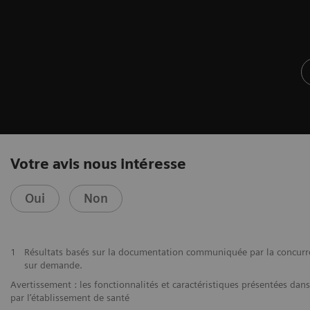
Votre avis nous intéresse
Oui
Non
1
Résultats basés sur la documentation communiquée par la concurr
sur demande.
Avertissement : les fonctionnalités et caractéristiques présentées da
par l’établissement de santé