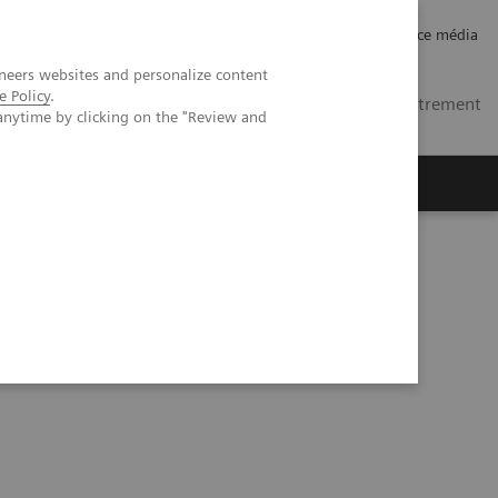
Carrières
Relations investisseurs
Espace média
neers websites and personalize content
e Policy
.
MA
Contacts
Se connecter / Enregistrement
anytime by clicking on the "Review and