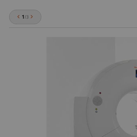
1
/
3