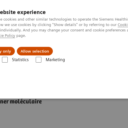
ebsite experience
e cookies and other similar technologies to operate the Siemens Healthi
 we use cookies by clicking "Show details" or by referring to our
Cooki
 individually. And you may change your consent and cookie preferences 
ie Policy
page.
A propos de
y only
Allow selection
Statistics
Marketing
éaire
TEP•TDM
Biograph mCT
nner moléculaire