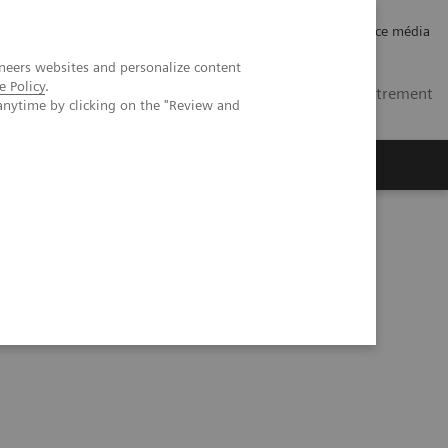
Carrières
Relations investisseurs
Espace média
neers websites and personalize content
e Policy
.
MA
Contacts
Se connecter / Enregistrement
anytime by clicking on the "Review and