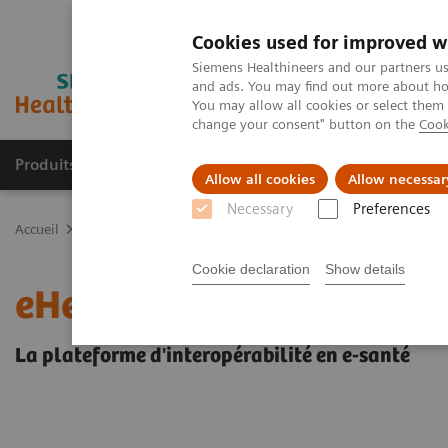
Cookies used for improved w
Siemens Healthineers and our partners us
and ads. You may find out more about how
You may allow all cookies or select them
change your consent" button on the
Cook
Produits & services
Support & formations
Allow all cookies
Allow necessar
Necessary
Preferences
Accueil
Solutions informatiques
Solutions informatiques d’image
Cookie declaration
Show details
eHealth solutions
La plateforme d'interopérabilité en e-santé