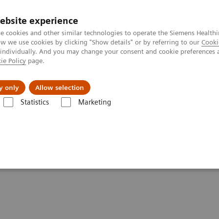
ebsite experience
e cookies and other similar technologies to operate the Siemens Healthi
 we use cookies by clicking "Show details" or by referring to our
Cooki
 individually. And you may change your consent and cookie preferences 
ie Policy
page.
A propos de
y only
Allow selection
Statistics
Marketing
rie
eHealth solutions
eHealth solutions