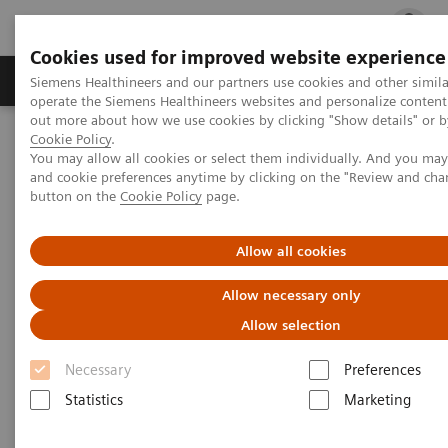
Cookies used for improved website experience
Produits & services
Support & formations
Siemens Healthineers and our partners use cookies and other simila
operate the Siemens Healthineers websites and personalize content
out more about how we use cookies by clicking "Show details" or by
Cookie Policy
.
Accueil
Solutions informatiques
You may allow all cookies or select them individually. And you ma
Solutions informatiques d’imagerie
syngo
.via
and cookie preferences anytime by clicking on the "Review and cha
syngo
.via Frontier
button on the
Cookie Policy
page.
syngo
.via Frontier
Allow all cookies
Allow necessary only
Un environnement de recherche ouvert
Allow selection
Necessary
Preferences
Statistics
Marketing