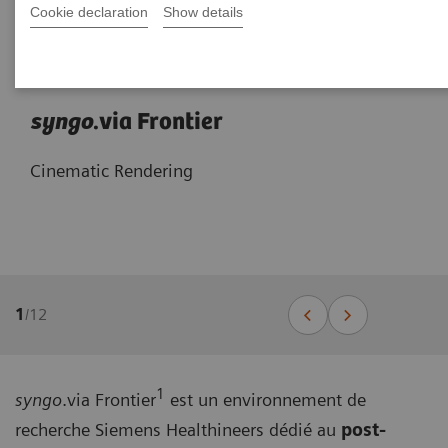
Cookie declaration
Show details
syngo
.via Frontier
Cinematic Rendering
1
/
12
1
syngo
.via Frontier
est un environnement de
recherche Siemens Healthineers dédié au
post-