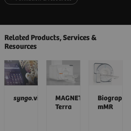
Related Products, Services &
Resources
syngo
.via
MAGNETOM
Biograph
Terra
mMR