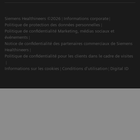
Siemens Healthineers ©2026
Informations corporate
Politique de protection des données personnelles
Politique de confidentialité Marketing, médias sociaux et
événements
Notice de confidentialité des partenaires commerciaux de Siemens
Healthineers
Politique de confidentialité pour les clients dans le cadre de visites
Informations sur les cookies
Conditions d'utilisation
Digital ID