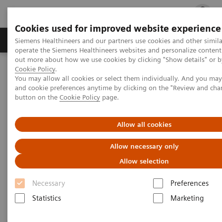
Cookies used for improved website experience
Produits & services
Support & formations
Siemens Healthineers and our partners use cookies and other simila
operate the Siemens Healthineers websites and personalize content
out more about how we use cookies by clicking "Show details" or by
Cookie Policy
.
Accueil
Imagerie Médicale
Mammographie
You may allow all cookies or select them individually. And you ma
Mammographie numérique
and cookie preferences anytime by clicking on the "Review and cha
button on the
Cookie Policy
page.
Mammographie numérique
Allow all cookies
Allow necessary only
Les systèmes de mammographie numérique
Allow selection
Siemens Healthineers offrent une haute qualité
d’image pour une dose minimale.
Necessary
Preferences
Statistics
Marketing