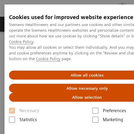
Cookies used for improved website experience
Produits & services
Support & formations
Siemens Healthineers and our partners use cookies and other simila
operate the Siemens Healthineers websites and personalize content
out more about how we use cookies by clicking "Show details" or by
Cookie Policy
.
Accueil
Imagerie Médicale
You may allow all cookies or select them individually. And you ma
Imagerie par résonance magnétique
and cookie preferences anytime by clicking on the "Review and cha
Technologies et Innovations
Turbo Suite
button on the
Cookie Policy
page.
Allow all cookies
Allow necessary only
Allow selection
Necessary
Preferences
Statistics
Marketing