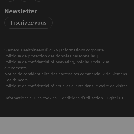
Newsletter
Inscrivez-vous
Siemens Healthineers ©2026
Informations corporate
Politique de protection des données personnelles
Politique de confidentialité Marketing, médias sociaux et
événements
Notice de confidentialité des partenaires commerciaux de Siemens
Healthineers
Politique de confidentialité pour les clients dans le cadre de visites
Informations sur les cookies
Conditions d'utilisation
Digital ID