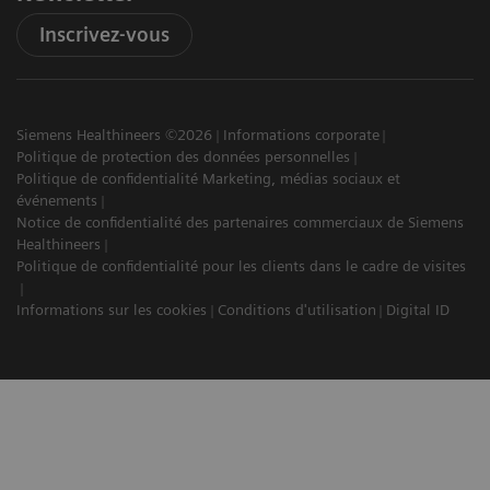
Inscrivez-vous
Siemens Healthineers ©2026
Informations corporate
Politique de protection des données personnelles
Politique de confidentialité Marketing, médias sociaux et
événements
Notice de confidentialité des partenaires commerciaux de Siemens
Healthineers
Politique de confidentialité pour les clients dans le cadre de visites
Informations sur les cookies
Conditions d'utilisation
Digital ID