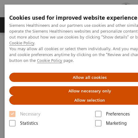
Cookies used for improved website experience
Produits & services
Support & formations
Siemens Healthineers and our partners use cookies and other simila
operate the Siemens Healthineers websites and personalize content
out more about how we use cookies by clicking "Show details" or by
Cookie Policy
.
Accueil
Imagerie Médicale
You may allow all cookies or select them individually. And you ma
Imagerie par résonance magnétique
IRM 3T
and cookie preferences anytime by clicking on the "Review and cha
button on the
Cookie Policy
page.
IRM 3T
Allow all cookies
Allow necessary only
Notre gamme d'IRM 3T s'appuie sur l’innovation, la
Allow selection
productivité et la pérennisation de l'investissement.
Siemens Healthineers innove afin de fournir des
Necessary
Preferences
solutions qui permettent de faire progresser les
Statistics
Marketing
soins.