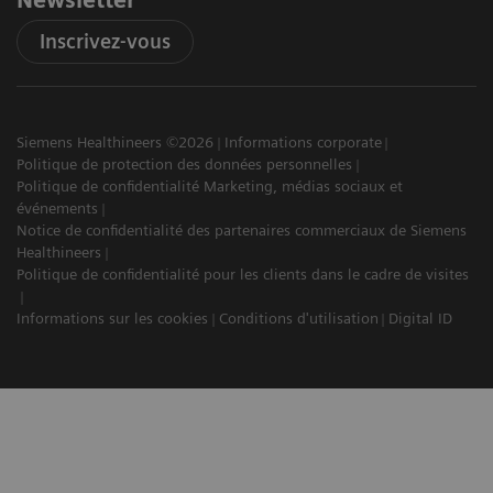
Newsletter
Inscrivez-vous
Siemens Healthineers ©2026
Informations corporate
Politique de protection des données personnelles
Politique de confidentialité Marketing, médias sociaux et
événements
Notice de confidentialité des partenaires commerciaux de Siemens
Healthineers
Politique de confidentialité pour les clients dans le cadre de visites
Informations sur les cookies
Conditions d'utilisation
Digital ID