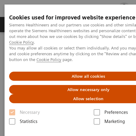
Cookies used for improved website experience
Produits & services
Support & formations
Siemens Healthineers and our partners use cookies and other simila
operate the Siemens Healthineers websites and personalize content
out more about how we use cookies by clicking "Show details" or by
Cookie Policy
.
Accueil
Formations & supports
You may allow all cookies or select them individually. And you ma
Formations pour l’imagerie médicale
and cookie preferences anytime by clicking on the "Review and cha
Optimisation de la dose en imagerie moléculaire
button on the
Cookie Policy
page.
Optimisation de la dose
Allow all cookies
Allow necessary only
Formation en Médecine Nucléaire
Allow selection
Necessary
Preferences
Statistics
Marketing
|
A distance
1 janv. – 31 déc. 2023