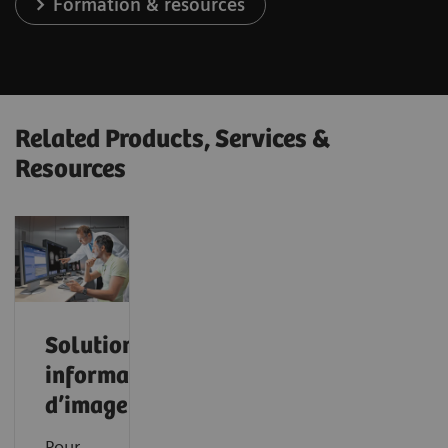
Formation & resources
Related Products, Services &
Resources
Solutions
informatiques
d’imagerie
Pour