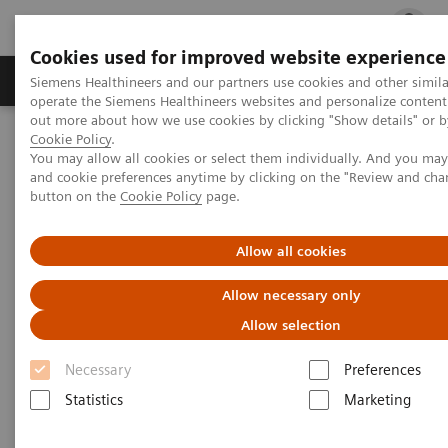
Cookies used for improved website experience
Produits & services
Support & formations
Siemens Healthineers and our partners use cookies and other simila
operate the Siemens Healthineers websites and personalize content
out more about how we use cookies by clicking "Show details" or by
Cookie Policy
.
Accueil
Imagerie Médicale
Scanner
Scanner monotube
You may allow all cookies or select them individually. And you ma
SOMATOM Definition Edge
and cookie preferences anytime by clicking on the "Review and cha
button on the
Cookie Policy
page.
Allow all cookies
Allow necessary only
Allow selection
Necessary
Preferences
Statistics
Marketing