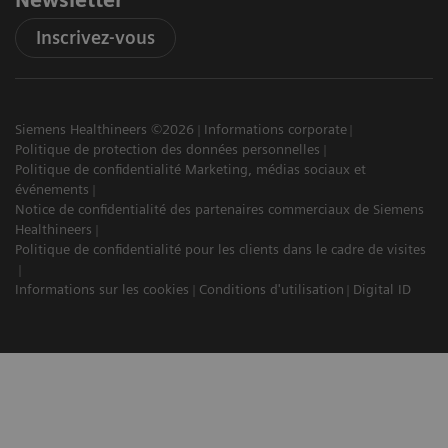
Inscrivez-vous
Siemens Healthineers ©2026
Informations corporate
Politique de protection des données personnelles
Politique de confidentialité Marketing, médias sociaux et
événements
Notice de confidentialité des partenaires commerciaux de Siemens
Healthineers
Politique de confidentialité pour les clients dans le cadre de visites
Informations sur les cookies
Conditions d'utilisation
Digital ID