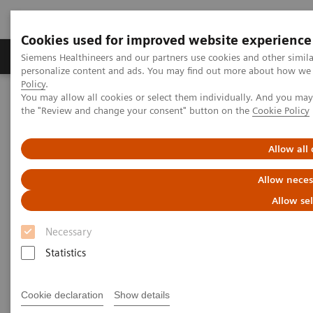
Cookies used for improved website experience
Produits & services
Domaines cliniques
Siemens Healthineers and our partners use cookies and other simil
personalize content and ads. You may find out more about how we u
Policy
.
You may allow all cookies or select them individually. And you ma
Home
News
the "Review and change your consent" button on the
Cookie Policy
La radiologie du futur – Approche basée sur la valeur pour le
traitement du cancer du sein
Allow all
Allow neces
Allow se
Necessary
Statistics
Cookie declaration
Show details