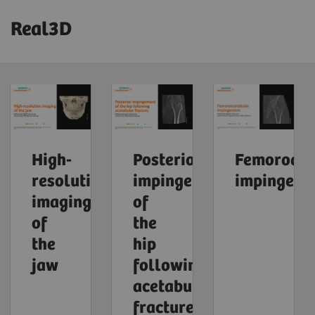
Real3D
High-
Posterior
Femoroace
resolution
impingement
impingeme
imaging
of
of
the
the
hip
jaw
following
acetabular
fracture