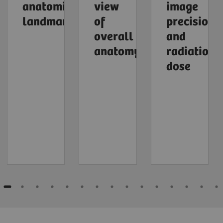
anatomical
view
image
landmarks
of
precision
overall
and
anatomy
radiation
dose