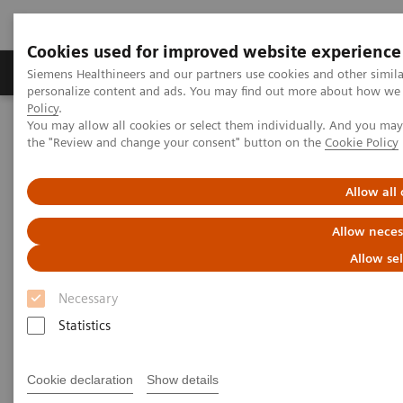
Cookies used for improved website experience
Produits & services
Domaines cliniques
Siemens Healthineers and our partners use cookies and other simil
personalize content and ads. You may find out more about how we u
Policy
.
You may allow all cookies or select them individually. And you ma
Home
Imagerie médicale
Robotic X-ray
the "Review and change your consent" button on the
Cookie Policy
Twin Robotic X-ray
Multitom Rax
Clinical Case Library
Allow all
Clinical Case Library
Allow neces
Allow se
Necessary
Explore our musculosceletal (MSK) imaging scanner
Statistics
Multitom RAX and benefit from unique insights,
efficient workflows, as well as comprehensive
Cookie declaration
Show details
diagnosis on a single system.