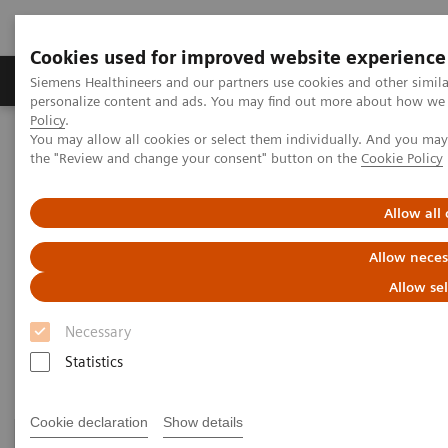
Cookies used for improved website experience
Produits & services
Domaines cliniques
Siemens Healthineers and our partners use cookies and other simil
personalize content and ads. You may find out more about how we u
Policy
.
You may allow all cookies or select them individually. And you ma
Home
Imagerie médicale
Refurbished Systems - ecoline
the "Review and change your consent" button on the
Cookie Policy
Découverte de la gamme ecoline
Imagerie moléculaire
Allow all
ecoline Imagerie moléculaire
Allow neces
Systèmes d’imagerie moléculaire
Allow se
reconditionnés
Necessary
Statistics
Cookie declaration
Show details