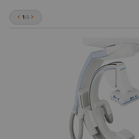
1
/
3