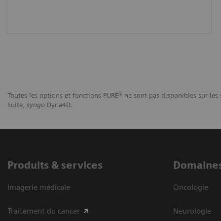
Toutes les options et fonctions PURE® ne sont pas disponibles sur l
Suite,
syngo
Dyna4D.
Produits & services
Domaines
Imagerie médicale
Oncologie
Traitement du cancer
Neurologie