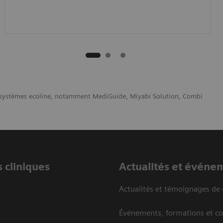
es systèmes ecoline, notamment MediGuide, Miyabi Solution, Combi
 cliniques
Actualités et événe
Actualités et témoignages de 
Événements, formations et c