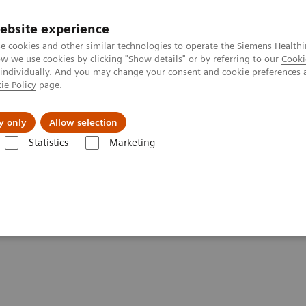
ebsite experience
e cookies and other similar technologies to operate the Siemens Healthi
 we use cookies by clicking "Show details" or by referring to our
Cooki
 individually. And you may change your consent and cookie preferences 
ie Policy
page.
Actualités et événements
À propos de nous
y only
Allow selection
Statistics
Marketing
verte de la gamme ecoline
Angiographie
Artis zee ceiling eco