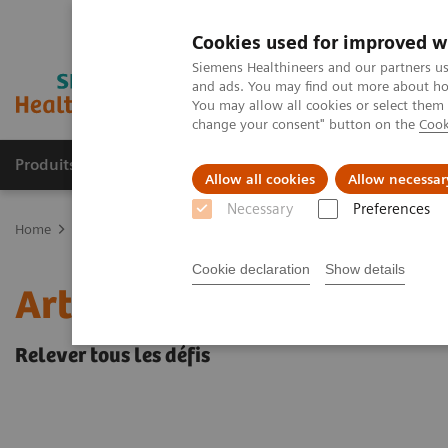
Cookies used for improved w
Siemens Healthineers and our partners us
and ads. You may find out more about how
You may allow all cookies or select them
change your consent" button on the
Cook
Produits & services
Domaines cliniques
Allow all cookies
Allow necessar
Necessary
Preferences
Home
Imagerie médicale
Refurbished Systems - ecoline
Décou
Cookie declaration
Show details
Artis zee ceiling eco
Relever tous les défis