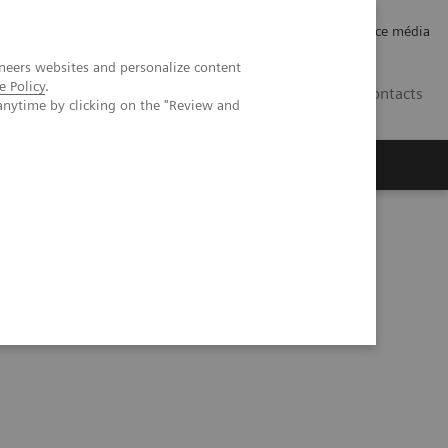
Careers
Investor Relations
Espace média
neers websites and personalize content
e Policy
.
CH | FR
Contacts
anytime by clicking on the "Review and