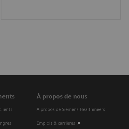
ments
À propos de nous
clients
À propos de Siemens Healthineers
ongrès
Emplois & carrières