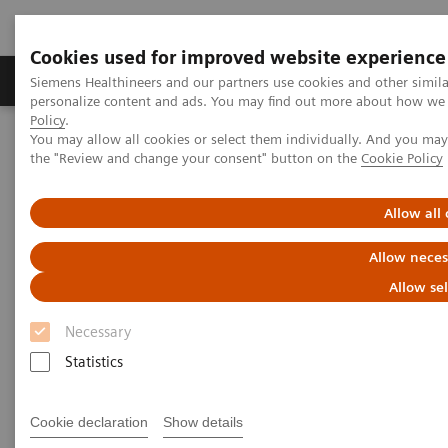
Cookies used for improved website experience
Produits & services
Domaines cliniques
Siemens Healthineers and our partners use cookies and other simil
personalize content and ads. You may find out more about how we u
Policy
.
You may allow all cookies or select them individually. And you ma
Home
Imagerie médicale
Radiographie
the "Review and change your consent" button on the
Cookie Policy
Radiographie mobile
MOBILETT Elara Max
Allow all
Allow neces
Allow se
Necessary
Statistics
Cookie declaration
Show details