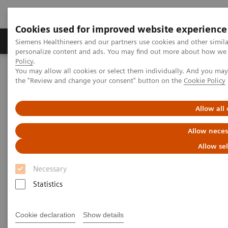
Cookies used for improved website experience
Produits & services
Domaines cliniques
Siemens Healthineers and our partners use cookies and other simil
personalize content and ads. You may find out more about how we u
Policy
.
You may allow all cookies or select them individually. And you ma
Home
Diagnostic de laboratoire
Biologie délocalisée
the "Review and change your consent" button on the
Cookie Policy
Diabète
Reagents
DCA HbA1c Reagent Kit
Allow all
DCA® HbA1c Reagent Kit* pour
Allow neces
DCA Vantage® Analyzer
Allow se
Diagnostic du diabète et identification des
Necessary
patients à risque
Statistics
Cookie declaration
Show details