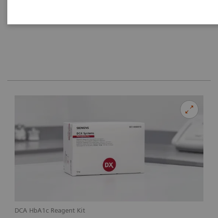
DCA HbA1c Reagent Kit