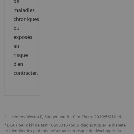
de
maladies
chroniques
ou
exposés
au
risque
d'en
contracter.
1
Lenters-Westra E, Slingerland RJ. Clin Chem. 2010;56(1):44.
*DCA HbA1c kit de test 10698915 (pour diagnostiquer le diabète
et identifier les patients présentant un risque de développer du