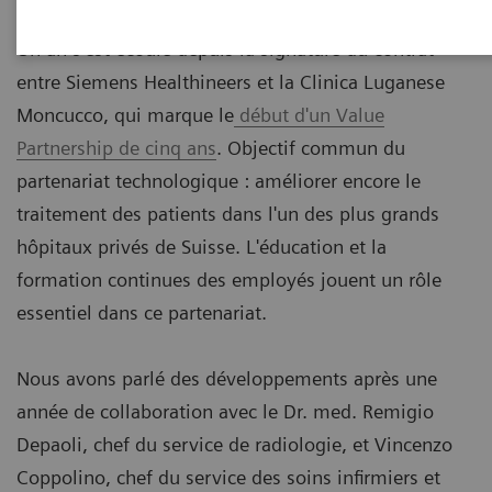
Un an s'est écoulé depuis la signature du contrat
entre Siemens Healthineers et la Clinica Luganese
Moncucco, qui marque le
début d'un Value
Partnership de cinq ans
. Objectif commun du
partenariat technologique : améliorer encore le
traitement des patients dans l'un des plus grands
hôpitaux privés de Suisse. L'éducation et la
formation continues des employés jouent un rôle
essentiel dans ce partenariat.
Nous avons parlé des développements après une
année de collaboration avec le Dr. med. Remigio
Depaoli, chef du service de radiologie, et Vincenzo
Coppolino, chef du service des soins infirmiers et