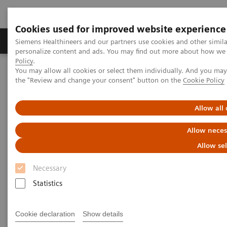
Cookies used for improved website experience
Produits & services
Domaines cliniques
Siemens Healthineers and our partners use cookies and other simil
personalize content and ads. You may find out more about how we u
Policy
.
You may allow all cookies or select them individually. And you ma
Home
News
the "Review and change your consent" button on the
Cookie Policy
Clinica Luganese Moncucco : le premier partenariat de valeur en
Suisse fête son premier anniversaire
Allow all
Clinica Luganese Moncucco : le
Allow neces
premier partenariat de valeur
Allow se
en Suisse fête son premier
Necessary
anniversaire
Statistics
Cookie declaration
Show details