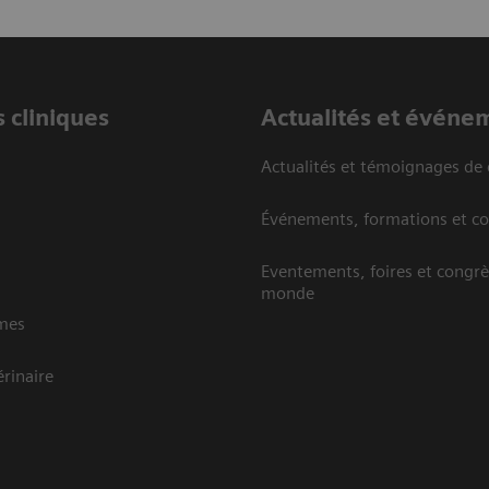
 cliniques
Actualités et événe
Actualités et témoignages de 
Événements, formations et c
Eventements, foires et congrè
monde
mes
rinaire