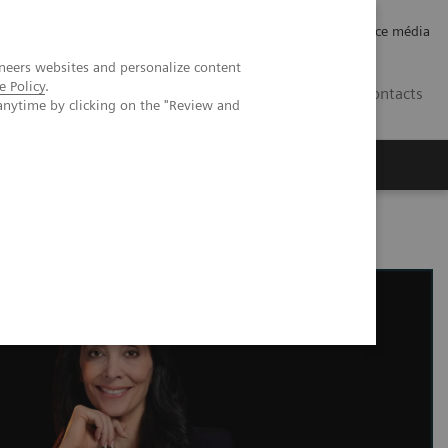
Careers
Investor Relations
Espace média
neers websites and personalize content
e Policy
.
CH | FR
Contacts
anytime by clicking on the "Review and