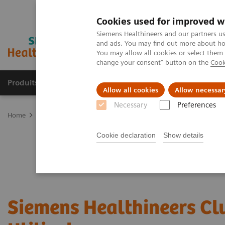
Cookies used for improved w
Siemens Healthineers and our partners us
and ads. You may find out more about how
You may allow all cookies or select them
change your consent" button on the
Cook
Produits & services
Domaines cliniques
Allow all cookies
Allow necessar
Necessary
Preferences
Home
Actualités et événements
Événements, formations et cong
Cookie declaration
Show details
Siemens Healthineers Cl