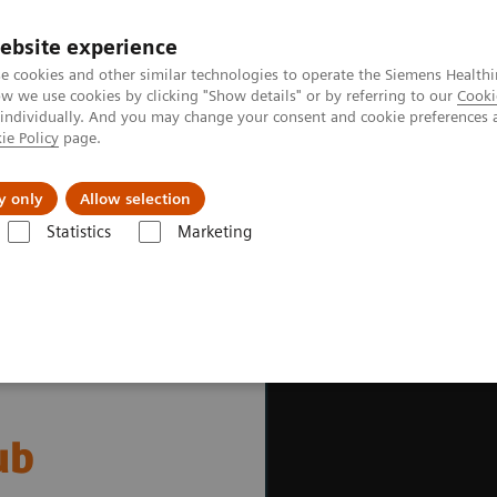
ebsite experience
e cookies and other similar technologies to operate the Siemens Healthi
 we use cookies by clicking "Show details" or by referring to our
Cooki
 individually. And you may change your consent and cookie preferences 
ie Policy
page.
Actualités et événements
À propos de nous
y only
Allow selection
Statistics
Marketing
rès
Clubs Utilisateurs
ub