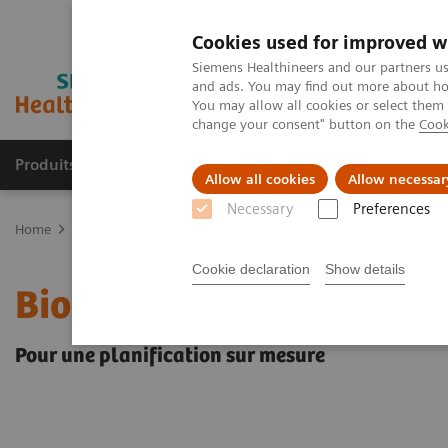
Cookies used for improved w
Siemens Healthineers and our partners us
and ads. You may find out more about how
You may allow all cookies or select them
change your consent" button on the
Cook
Produits & services
Domaines cliniques
Allow all cookies
Allow necessar
Necessary
Preferences
Home
Imagerie médicale
Imagerie moléculaire
Scanners TEP-
Cookie declaration
Show details
Biograph RT Pro édition
Pour une planification sur mesure