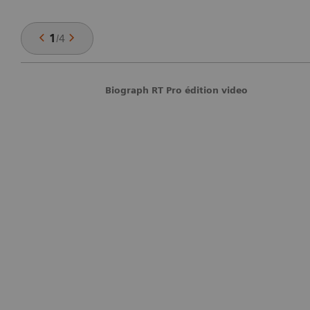
1
/
4
Biograph RT Pro édition video