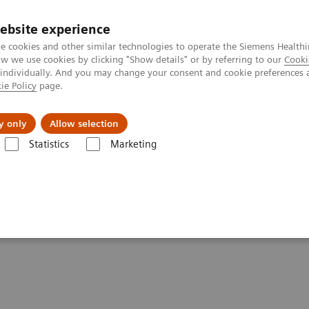
ebsite experience
e cookies and other similar technologies to operate the Siemens Healthi
 we use cookies by clicking "Show details" or by referring to our
Cooki
 individually. And you may change your consent and cookie preferences 
ie Policy
page.
Actualités et événements
À propos de nous
y only
Allow selection
Statistics
Marketing
TDM
Biograph RT Pro édition