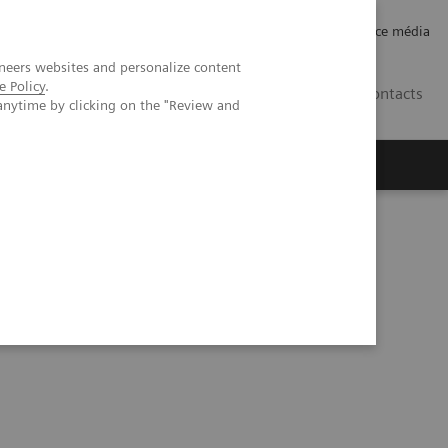
Careers
Investor Relations
Espace média
neers websites and personalize content
e Policy
.
CH | FR
Contacts
anytime by clicking on the "Review and