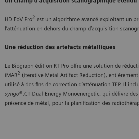
Un champ d’acquisition scanographique étendu
2
HD FoV Pro
est un algorithme avancé exploitant un pro
l’atténuation en dehors du champ d’acquisition scanog
Une réduction des artefacts métalliques
Le Biograph édition RT Pro offre une solution de réduct
2
iMAR
(iterative Metal Artifact Reduction), entièrement
utilisé à des fins de correction d’atténuation TEP. Il i
syngo
®
.CT Dual Energy Monoenergetic, qui délivre de
présence de métal, pour la planification des radiothérap