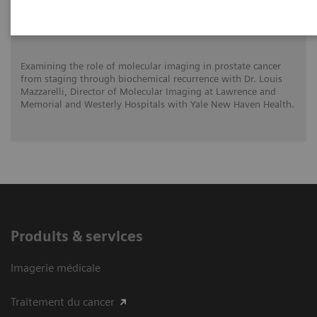
Louis Mazzarelli, MD
Examining the role of molecular imaging in prostate cancer
from staging through biochemical recurrence with Dr. Louis
Mazzarelli, Director of Molecular Imaging at Lawrence and
Memorial and Westerly Hospitals with Yale New Haven Health.
Produits & services
Imagerie médicale
Traitement du cancer