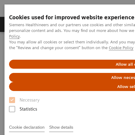
Cookies used for improved website experience
Produits & services
Domaines cliniques
Siemens Healthineers and our partners use cookies and other simil
personalize content and ads. You may find out more about how we u
Policy
.
You may allow all cookies or select them individually. And you ma
Home
Imagerie médicale
Imagerie moléculaire
the "Review and change your consent" button on the
Cookie Policy
Molecular Imaging Clinical Corner
Scientific Presentations
Molecular imaging in prostate cancer
Allow all
Molecular imaging in prostate
Allow neces
cancer
Allow se
Necessary
Vendor workshop at RSNA 2022
Statistics
Cookie declaration
Show details
01.12.2022