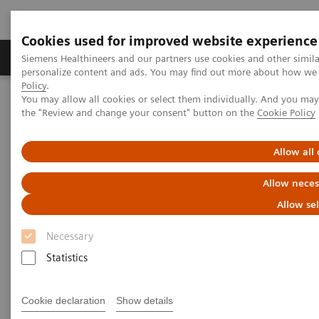
Cookies used for improved website experience
Produits & services
Domaines cliniques
Siemens Healthineers and our partners use cookies and other simil
personalize content and ads. You may find out more about how we u
Policy
.
You may allow all cookies or select them individually. And you ma
Home
Imagerie médicale
Imagerie moléculaire
the "Review and change your consent" button on the
Cookie Policy
Molecular Imaging Clinical Corner
Scientific Presentations
The role of imaging in theranostics | SNMMI Symposium 2026
Allow all
The role of imaging in
Allow neces
theranostics | SNMMI
Allow se
Symposium 2026
Necessary
Statistics
Cookie declaration
Show details
01.06.2026