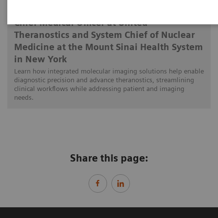
Munir Ghesani, MD, FACNM, FACR, FSNMMI
Chief Medical Officer at United
Theranostics and System Chief of Nuclear
Medicine at the Mount Sinai Health System
in New York
Learn how integrated molecular imaging solutions help enable
diagnostic precision and advance theranostics, streamlining
clinical workflows while addressing patient and imaging
needs.
Share this page: