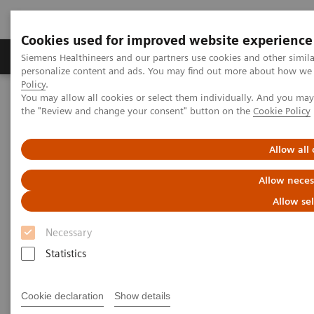
Cookies used for improved website experience
Produits & services
Domaines cliniques
Siemens Healthineers and our partners use cookies and other simil
personalize content and ads. You may find out more about how we u
Policy
.
You may allow all cookies or select them individually. And you ma
Home
Imagerie médicale
Imagerie moléculaire
the "Review and change your consent" button on the
Cookie Policy
Imaging Life
Allow all
Imaging Life
Allow neces
Allow se
À l’aide de cas et d’applications cliniques, ce
Necessary
magazine semestriel présente toutes les innovations
Statistics
de l’imagerie moléculaire. Vous y découvrirez
également des expériences clients et des nouveautés
Cookie declaration
Show details
produits. Imaging Life s’adresse principalement aux