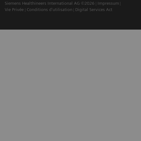
Siemens Healthineers International AG ©2026
Impressum
Vie Privée
Conditions d'utilisation
Digital Services Act