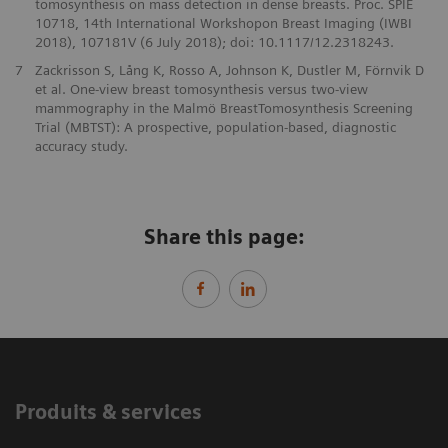
tomosynthesis on mass detection in dense breasts. Proc. SPIE
10718, 14th International Workshopon Breast Imaging (IWBI
2018), 107181V (6 July 2018); doi: 10.1117/12.2318243.
7
Zackrisson S, Lång K, Rosso A, Johnson K, Dustler M, Förnvik D
et al. One-view breast tomosynthesis versus two-view
mammography in the Malmö BreastTomosynthesis Screening
Trial (MBTST): A prospective, population-based, diagnostic
accuracy study.
Share this page:
Produits & services