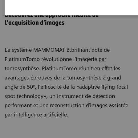
PlatinumTomo
Découvrez une approche inédite de
l’acquisition d’images
Le système MAMMOMAT B.brilliant doté de
PlatinumTomo révolutionne l’imagerie par
tomosynthèse. PlatinumTomo réunit en effet les
avantages éprouvés de la tomosynthèse à grand
angle de 50°, l’efficacité de la «adaptive flying focal
spot technology», un instrument de détection
performant et une reconstruction d’images assistée
par intelligence artificielle.