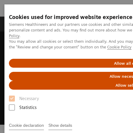
Cookies used for improved website experience
Produits & services
Domaines cliniques
Siemens Healthineers and our partners use cookies and other simil
personalize content and ads. You may find out more about how we u
Policy
.
You may allow all cookies or select them individually. And you ma
Home
Imagerie médicale
Mammographie
PlatinumTomo
the "Review and change your consent" button on the
Cookie Policy
Allow all
Allow neces
Allow se
Necessary
Statistics
Cookie declaration
Show details