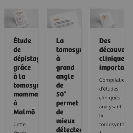
Étude
La
Des
de
tomosynthèse
découvert
dépistage
à
cliniques
grâce
grand
important
à la
angle
Compilation
tomosynthèse
de
d’études
mammaire
50°
cliniques
à
permet
analysant
Malmö
de
la
mieux
Cette
tomosynthèse
détecter