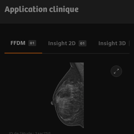
Application clinique
FFDM
Insight 2D
Insight 3D
01
01
0
ID de l’étude : 1aac758