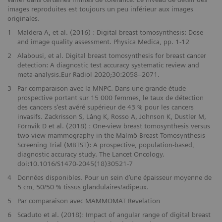
images reproduites est toujours un peu inférieur aux images
originales.
1
Maldera A, et al. (2016) : Digital breast tomosynthesis: Dose
and image quality assessment. Physica Medica, pp. 1-12
2
Alabousi, et al. Digital breast tomosynthesis for breast cancer
detection: A diagnostic test accuracy systematic review and
meta-analysis.Eur Radiol 2020;30:2058–2071.
3
Par comparaison avec la MNPC. Dans une grande étude
prospective portant sur 15 000 femmes, le taux de détection
des cancers s’est avéré supérieur de 43 % pour les cancers
invasifs. Zackrisson S, Lång K, Rosso A, Johnson K, Dustler M,
Förnvik D et al. (2018) : One-view breast tomosynthesis versus
two-view mammography in the Malmö Breast Tomosynthesis
Screening Trial (MBTST): A prospective, population-based,
diagnostic accuracy study. The Lancet Oncology.
doi:10.1016/S1470-2045(18)30521-7
4
Données disponibles. Pour un sein d’une épaisseur moyenne de
5 cm, 50/50 % tissus glandulaires/adipeux.
5
Par comparaison avec MAMMOMAT Revelation
6
Scaduto et al. (2018): Impact of angular range of digital breast