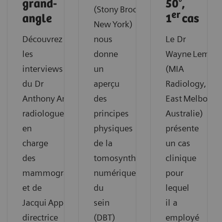
grand-
50°,
(Stony Brook,
er
angle
1
cas
New York)
Découvrez
nous
Le Dr
les
donne
Wayne Lemish
interviews
un
(MIA
du Dr
aperçu
Radiology,
Anthony Antonoplos,
des
East Melbourn
radiologue
principes
Australie)
en
physiques
présente
charge
de la
un cas
des
tomosynthèse
clinique
mammographies,
numérique
pour
et de
du
lequel
Jacqui Appel,
sein
il a
directrice
(DBT)
employé