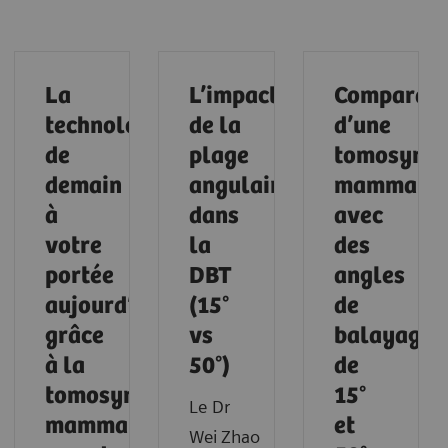
La
L’impact
Comparais
technologie
de la
d’une
de
plage
tomosynth
demain
angulaire
mammaire
à
dans
avec
votre
la
des
portée
DBT
angles
aujourd’hui
(15°
de
grâce
vs
balayage
à la
50°)
de
tomosynthèse
15°
Le Dr
mammaire
et
Wei Zhao