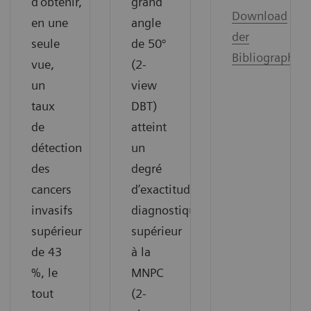
d’obtenir,
grand
Download
en une
angle
der
seule
de 50°
Bibliographie
vue,
(2-
un
view
taux
DBT)
de
atteint
détection
un
des
degré
cancers
d’exactitude
invasifs
diagnostique
supérieur
supérieur
de 43
à la
%, le
MNPC
tout
(2-