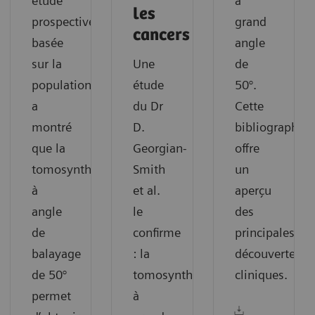
étude
à
les
prospective
grand
cancers
basée
angle
sur la
Une
de
population
étude
50°.
a
du Dr
Cette
montré
D.
bibliographie
que la
Georgian-
offre
tomosynthèse
Smith
un
à
et al.
aperçu
angle
le
des
de
confirme
principales
balayage
: la
découvertes
de 50°
tomosynthèse
cliniques.
permet
à