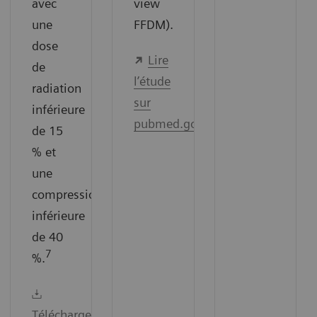
avec
view
une
FFDM).
dose
Lire
de
l’étude
radiation
sur
inférieure
pubmed.gov
de 15
% et
une
compression
inférieure
de 40
7
%.
Télécharger