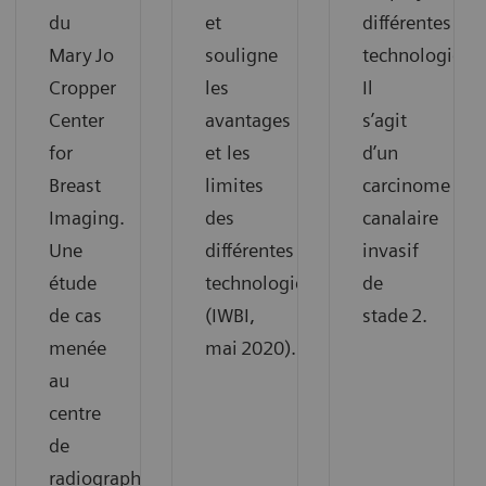
du
et
différentes
Mary Jo
souligne
technologies.
Cropper
les
Il
Center
avantages
s’agit
for
et les
d’un
Breast
limites
carcinome
Imaging.
des
canalaire
Une
différentes
invasif
étude
technologies
de
de cas
(IWBI,
stade 2.
menée
mai 2020).
au
centre
de
radiographie