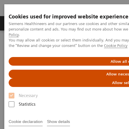
Cookies used for improved website experience
Produits & services
Domaines cliniques
Siemens Healthineers and our partners use cookies and other simil
personalize content and ads. You may find out more about how we u
Policy
.
You may allow all cookies or select them individually. And you ma
Home
Imagerie médicale
Mammographie
the "Review and change your consent" button on the
Cookie Policy
Clinical Corner
Tomorrow’s Technology Today: The Migration to Wide-Angle Breast
Tomosynthesis
Allow all
Allow neces
Tomorrow’s Technology Today:
Allow se
The Migration to Wide-Angle
Necessary
Breast Tomosynthesis
Statistics
Cookie declaration
Show details
01.11.2021