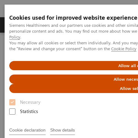
Cookies used for improved website experience
Produits & services
Domaines cliniques
Siemens Healthineers and our partners use cookies and other simil
personalize content and ads. You may find out more about how we u
Policy
.
You may allow all cookies or select them individually. And you ma
Home
Imagerie médicale
Mammographie
the "Review and change your consent" button on the
Cookie Policy
Clinical Corner
The patient in the center: The way forward for women with dense
breasts
Allow all
Allow neces
The patient in the center:
Allow se
The way forward for women
Necessary
with dense breasts
Statistics
Cookie declaration
Show details
29.08.2022