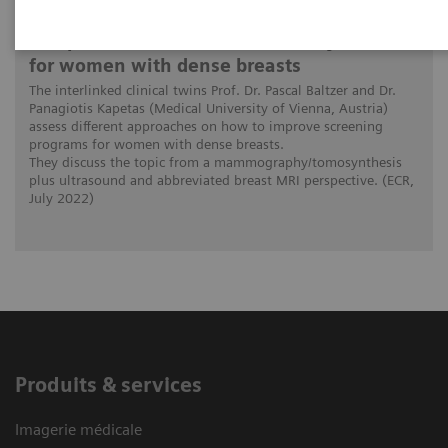
The patient in the center: The way forward
for women with dense breasts
The interlinked clinical twins Prof. Dr. Pascal Baltzer and Dr.
Panagiotis Kapetas (Medical University of Vienna, Austria)
assess different approaches on how to improve screening
programs for women with dense breasts.
They discuss the topic from a mammography/tomosynthesis
plus ultrasound and abbreviated breast MRI perspective. (ECR,
July 2022)
Produits & services
Imagerie médicale