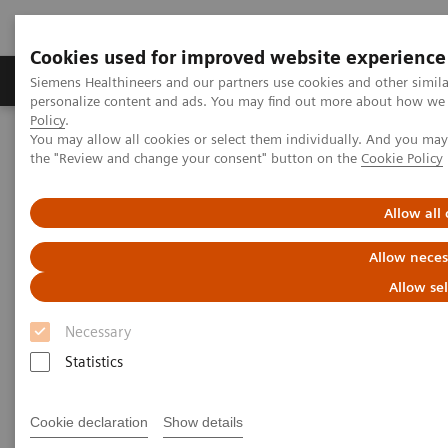
Cookies used for improved website experience
Produits & services
Domaines cliniques
Siemens Healthineers and our partners use cookies and other simil
personalize content and ads. You may find out more about how we u
Policy
.
You may allow all cookies or select them individually. And you ma
Home
Imagerie médicale
Mammographie
the "Review and change your consent" button on the
Cookie Policy
Clinical Corner
The latest on contrast media examinations in breast imaging -
Interview
Allow all
Allow neces
The latest on contrast media
Allow se
examinations in breast imaging
Necessary
- Interview
Statistics
Cookie declaration
Show details
01.03.2023