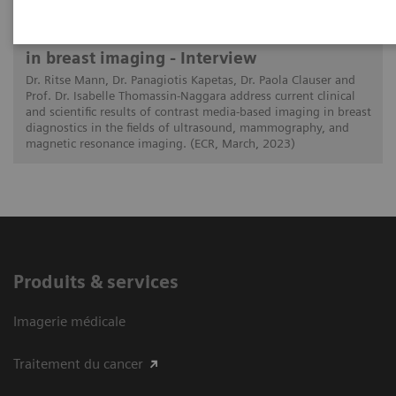
The latest on contrast media examinations
in breast imaging - Interview
Dr. Ritse Mann, Dr. Panagiotis Kapetas, Dr. Paola Clauser and
Prof. Dr. Isabelle Thomassin-Naggara address current clinical
and scientific results of contrast media-based imaging in breast
diagnostics in the fields of ultrasound, mammography, and
magnetic resonance imaging. (ECR, March, 2023)
Produits & services
Imagerie médicale
Traitement du cancer