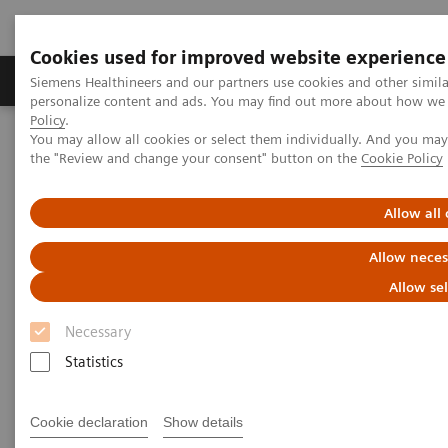
Cookies used for improved website experience
Produits & services
Domaines cliniques
Siemens Healthineers and our partners use cookies and other simil
personalize content and ads. You may find out more about how we u
Policy
.
You may allow all cookies or select them individually. And you ma
Home
Imagerie médicale
Mammographie
the "Review and change your consent" button on the
Cookie Policy
Clinical Corner
AI in Breast Screening and Diagnostics – the Evidence and Clinical
Implementation
Allow all
Allow neces
AI in Breast Screening and
Allow se
Diagnostics – the Evidence and
Necessary
Clinical Implementation
Statistics
Cookie declaration
Show details
01.07.2020