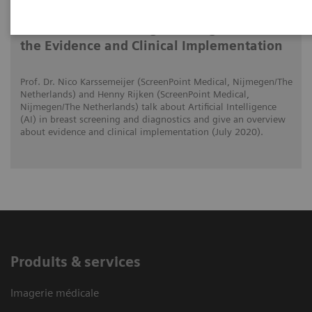
AI in Breast Screening and Diagnostics –
the Evidence and Clinical Implementation
Prof. Dr. Nico Karssemeijer (ScreenPoint Medical, Nijmegen/The
Netherlands) and Henny Rijken (ScreenPoint Medical,
Nijmegen/The Netherlands) talk about Artificial Intelligence
(AI) in breast screening and diagnostics and give an overview
about evidence and clinical implementation (July 2020).
Produits & services
Imagerie médicale