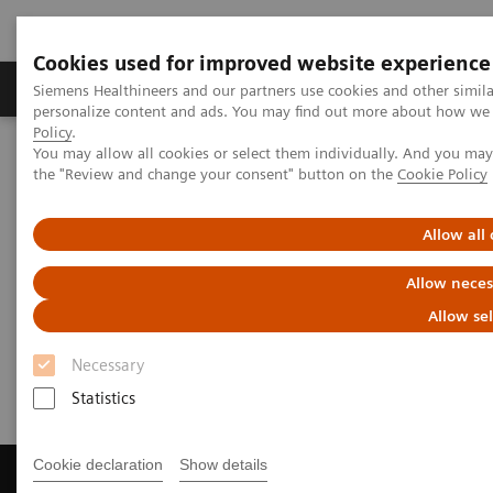
Cookies used for improved website experience
Produits & services
Domaines cliniques
Siemens Healthineers and our partners use cookies and other simil
personalize content and ads. You may find out more about how we u
Policy
.
You may allow all cookies or select them individually. And you ma
Home
Diagnostic de laboratoire
the "Review and change your consent" button on the
Cookie Policy
Tests par maladies et affections
Organ Transplantation - ISDs
Educational Content
Allow all
Educational Content
Allow neces
Allow se
Necessary
Statistics
Cookie declaration
Show details