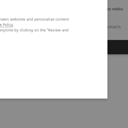
Careers
Investor Relations
Espace média
neers websites and personalize content
e Policy
.
CH | FR
Contacts
anytime by clicking on the "Review and
iagnosis and Monitoring for Liver Fibrosis