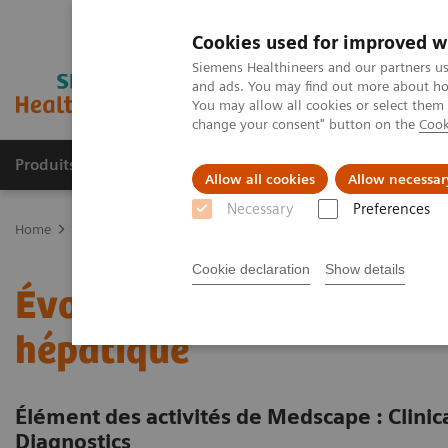
Cookies used for improved w
Siemens Healthineers and our partners us
and ads. You may find out more about how
You may allow all cookies or select them
change your consent" button on the
Cook
Produits & services
Domaines cliniques
Allow all cookies
Allow necessar
Necessary
Preferences
Home
Diagnostic de laboratoire
Tests par maladies et affections
Cookie declaration
Show details
Évolution diagnostique et
hépatique
Élément des activités de Medscape : Clinic
Diagnostics