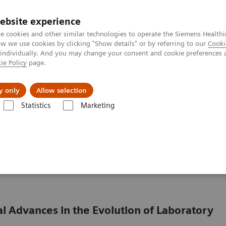
ebsite experience
e cookies and other similar technologies to operate the Siemens Healthi
 we use cookies by clicking "Show details" or by referring to our
Cooki
 individually. And you may change your consent and cookie preferences 
ie Policy
page.
Actualités et événements
À propos de nous
y only
Allow selection
Statistics
Marketing
Liver Fibrosis Assays
ELF Test Educational Videos
Evolution of D
 suivi de la fibrose
al Advances in the Evolution of Laboratory