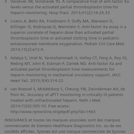
3
Vandiver JW, Vondracek TG. A comparative trial of anti-factor Xa
levels versus the activated partial thromboplastin time for
heparin monitoring. Hosp Pract. 2013;41(2):16-24.33
4
Liveris A, Bello RA, Friedmann P, Duffy MA, Manwani D,
Killinger JS, Rodriquez D, Weinstein S. Anti-factor Xa assay is a
superior correlate of heparin dose than activated partial
thromboplastin time or activated clotting time in pediatric
extracorporeal membrane oxygenation. Pediatr Crit Care Med.
2014;15(2):e72-9.
5
Adatya S, Uriel N, Yarmohammadi H, Holley CT, Feng A, Roy SS,
Reding MT, John R, Eckman P, Zantek ND. Anti-factor Xa and
activated partial thromboplastin time measurements for
heparin monitoring in mechanical circulatory support. JACC
Heart Fail. 2015;3(4):314-22.
6
van Roessel S, Middeldorp S, Cheung YW, Zwinderman AH, de
Pont AC. Accuracy of aPTT monitoring in critically ill patients
treated with unfractionated heparin. Neth J Med.
2014;72(6):305-10. Free access:
http://www.njmonline.nl/getpdf.php?id=1463
INNOVANCE et toutes les marques associées sont des marques
commerciales de Siemens Healthcare Diagnostics Inc. ou de ses
sociétés affiliées. Sysmex est une marque commerciale de Sysmex