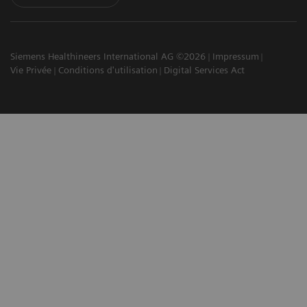
Siemens Healthineers International AG ©2026
Impressum
Vie Privée
Conditions d'utilisation
Digital Services Act