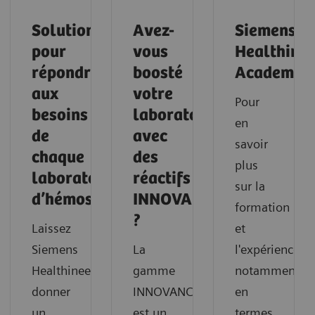
Solutions
Avez-
Siemens
pour
vous
Healthinee
répondre
boosté
Academy
aux
votre
Pour
besoins
laboratoire
en
de
avec
savoir
chaque
des
plus
laboratoire
réactifs
sur la
d’hémostase
INNOVANCE
formation
?
Laissez
et
Siemens
La
l'expérience,
Healthineers
gamme
notamment
donner
INNOVANCE®
en
un
est un
termes