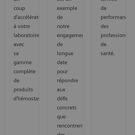
coup
exemple
de
d’accélérateur
de
performance,
à votre
notre
des
laboratoire
engagement
professionnels
avec
de
de
sa
longue
santé.
gamme
date
complète
pour
de
répondre
produits
aux
d’hémostase.
défis
concrets
que
rencontrent
des