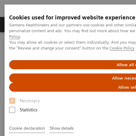
Cookies used for improved website experience
Produits & services
Domaines cliniques
Siemens Healthineers and our partners use cookies and other simil
personalize content and ads. You may find out more about how we u
Policy
.
You may allow all cookies or select them individually. And you ma
Home
Diagnostic de laboratoire
the "Review and change your consent" button on the
Cookie Policy
Éventail de tests de l’hémostase
Hemostasis Assays
INNOVANCE Anti-Xa assay
Allow all
Allow neces
Allow se
Necessary
Statistics
Cookie declaration
Show details