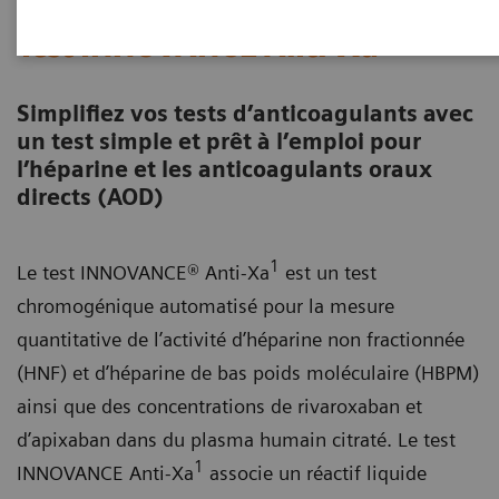
Test INNOVANCE Anti-Xa
Simplifiez vos tests d’anticoagulants avec
un test simple et prêt à l’emploi pour
l’héparine et les anticoagulants oraux
directs (AOD)
1
Le test INNOVANCE® Anti-Xa
est un test
chromogénique automatisé pour la mesure
quantitative de l’activité d’héparine non fractionnée
(HNF) et d’héparine de bas poids moléculaire (HBPM)
ainsi que des concentrations de rivaroxaban et
d’apixaban dans du plasma humain citraté. Le test
1
INNOVANCE Anti-Xa
associe un réactif liquide