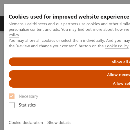
Cookies used for improved website experience
Produits & services
Domaines cliniques
Siemens Healthineers and our partners use cookies and other simil
personalize content and ads. You may find out more about how we u
Policy
.
You may allow all cookies or select them individually. And you ma
Home
Diagnostic de laboratoire
Hématologie cellulaire
the "Review and change your consent" button on the
Cookie Policy
Hématologie cellulaire
Allow all
Allow neces
Allow se
Necessary
La coloration des lames
Statistics
Optimisez vos processus, augmentez la productivité
Cookie declaration
Show details
et renforcez la standardisation grâce à