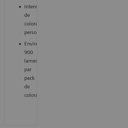
Intensité
de
coloration
personnalisable
Environ
900
lames
par
pack
de
colorant