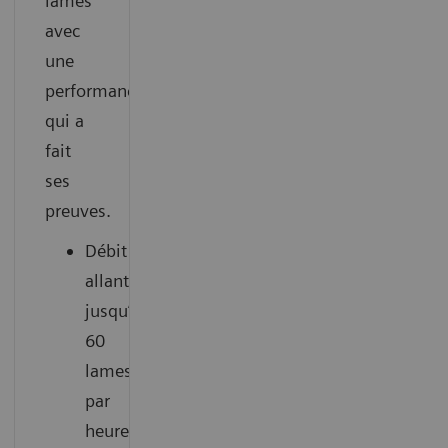
lames
avec
une
performance
qui a
fait
ses
preuves.
Débit
allant
jusqu’à
60
lames
par
heure