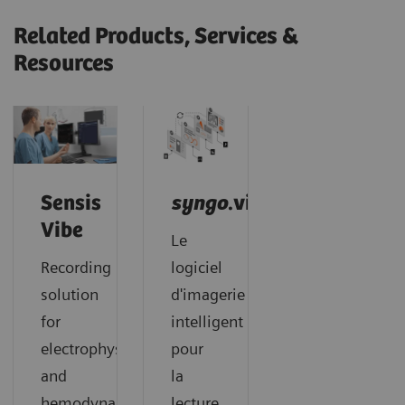
Related Products, Services &
Resources
Sensis
syngo
.via
Vibe
Le
Recording
logiciel
solution
d'imagerie
for
intelligent
electrophysiology
pour
and
la
hemodynamics
lecture