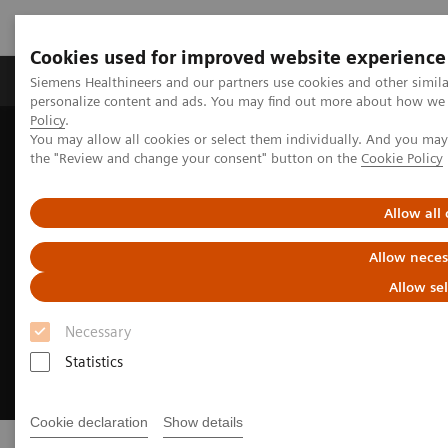
Cookies used for improved website experience
Produits & services
Domaines cliniques
Siemens Healthineers and our partners use cookies and other simil
personalize content and ads. You may find out more about how we u
Policy
.
You may allow all cookies or select them individually. And you ma
Home
Digital Solutions & Automation
Dynamics Visualization
the "Review and change your consent" button on the
Cookie Policy
Allow all
Allow neces
Allow se
Necessary
Statistics
Cookie declaration
Show details