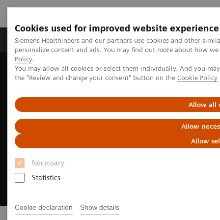
Cookies used for improved website experience
Produits & services
Domaines cliniques
Siemens Healthineers and our partners use cookies and other simil
personalize content and ads. You may find out more about how we u
Policy
.
You may allow all cookies or select them individually. And you ma
Home
Digital Solutions & Automation
Patient Access
the "Review and change your consent" button on the
Cookie Policy
Allow all
Allow neces
Allow se
Necessary
Statistics
Cookie declaration
Show details