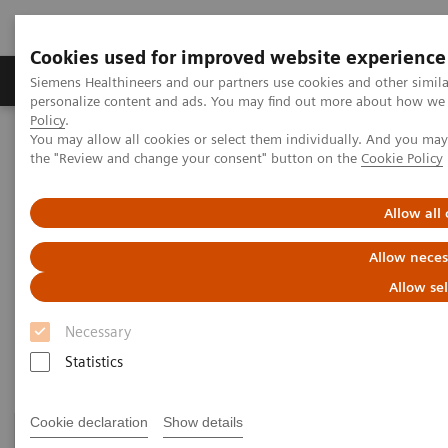
Cookies used for improved website experience
Produits & services
Domaines cliniques
Siemens Healthineers and our partners use cookies and other simil
personalize content and ads. You may find out more about how we u
Policy
.
You may allow all cookies or select them individually. And you ma
Home
Healthcare IT
the "Review and change your consent" button on the
Cookie Policy
Solutions informatiques pour le diagnostic
Atellica Diagnostics IT
Allow all
Atellica Diagnostics IT
Allow neces
Allow se
Data-driven innovation to simplify workflows.
Necessary
Statistics
Cookie declaration
Show details