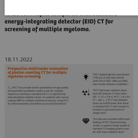
qualitative image quality assessment of
NAEOTOM Alpha compared with standard
energy-integrating detector (EID) CT for
screening of multiple myeloma.
18.11.2022