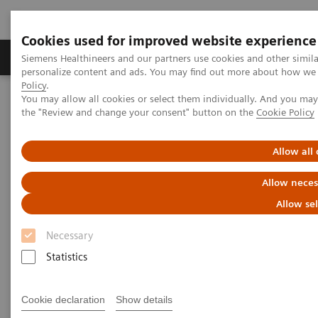
Cookies used for improved website experience
Produits & services
Domaines cliniques
Siemens Healthineers and our partners use cookies and other simil
personalize content and ads. You may find out more about how we u
Policy
.
You may allow all cookies or select them individually. And you ma
Home
Imagerie médicale
Tomodensitométrie
the "Review and change your consent" button on the
Cookie Policy
La gamme NAEOTOM Alpha
NAEOTOM Alpha®
PCCT scientific evidence
Prospective multireader evaluation of photon-counting CT for
Allow all
multiple myeloma screening
Allow neces
Prospective multireader
Allow se
evaluation of photon-counting
Necessary
CT for multiple myeloma
Statistics
screening
Cookie declaration
Show details
An evaluation of the quantitative and