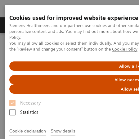
Cookies used for improved website experience
Produits & services
Domaines cliniques
Siemens Healthineers and our partners use cookies and other simil
personalize content and ads. You may find out more about how we u
Policy
.
You may allow all cookies or select them individually. And you ma
Home
Imagerie médicale
Tomodensitométrie
the "Review and change your consent" button on the
Cookie Policy
La gamme NAEOTOM Alpha
NAEOTOM Alpha®
PCCT scientific evidence
Photon-counting CT of the brain: in vivo human results and image-
Allow all
quality assessment
Allow neces
Photon-counting CT of the
Allow se
brain: in vivo human results
Necessary
and image-quality assessment
Statistics
The purpose of this study was to compare
Cookie declaration
Show details
photon-counting detector (PCD) CT with