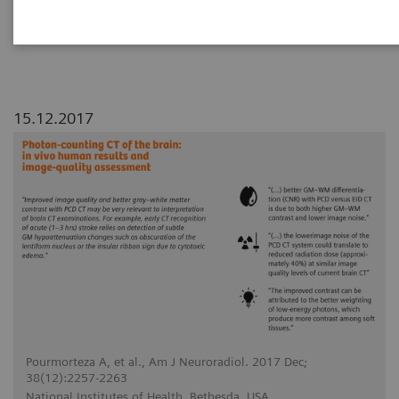
conventional energy-integrating detector (EID)
CT for human brains.
15.12.2017
Pourmorteza A, et al., Am J Neuroradiol. 2017 Dec;
38(12):2257-2263
National Institutes of Health, Bethesda, USA