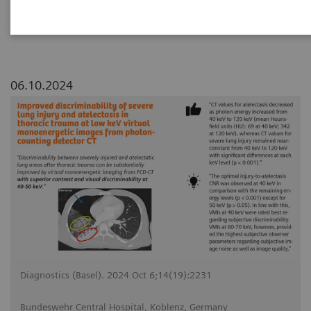
photon-counting detector CT
06.10.2024
Diagnostics (Basel). 2024 Oct 6;14(19):2231
Bundeswehr Central Hospital, Koblenz, Germany