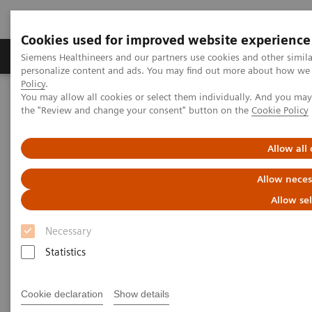
Cookies used for improved website experience
Produits & services
Domaines cliniques
Siemens Healthineers and our partners use cookies and other simil
personalize content and ads. You may find out more about how we u
Policy
.
You may allow all cookies or select them individually. And you ma
Home
Imagerie médicale
Tomodensitométrie
the "Review and change your consent" button on the
Cookie Policy
La gamme NAEOTOM Alpha
Improved discriminability of severe lung injury and atelectasis in
thoracic trauma at low keV virtual monoenergetic images from
Allow all
photon-counting detector CT
Allow neces
Improved discriminability of
Allow se
severe lung injury and
Necessary
atelectasis in thoracic trauma
Statistics
at low keV virtual
Cookie declaration
Show details
monoenergetic images from